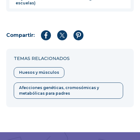
escuelas)
Compartir:
Compartir
Compartir
Compartir
en
en
en
Facebook
Twitter
Pinterest
TEMAS RELACIONADOS
Huesos y músculos
Afecciones genéticas, cromosómicas y
metabólicas para padres