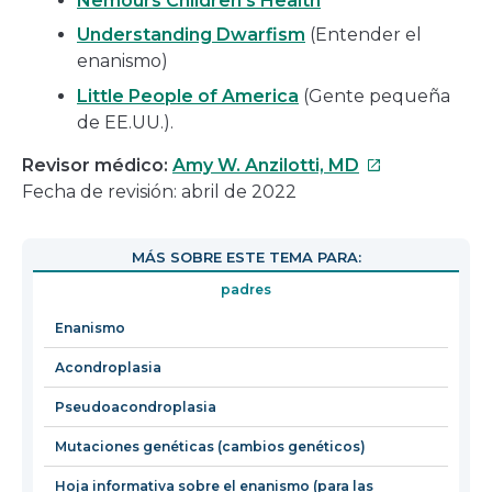
Nemours Children’s Health
Understanding Dwarfism
(Entender el
enanismo)
Little People of America
(Gente pequeña
de EE.UU.).
Este
Revisor médico:
Amy W. Anzilotti, MD
enlace
Fecha de revisión: abril de 2022
se
abrirá
MÁS SOBRE ESTE TEMA PARA:
en
padres
una
nueva
Enanismo
ventana
Acondroplasia
Pseudoacondroplasia
Mutaciones genéticas (cambios genéticos)
Hoja informativa sobre el enanismo (para las