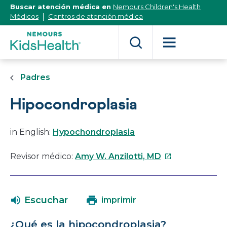
[Skip
Buscar atención médica en
Nemours Children's Health
to
Médicos
Centros de atención médica
Content]
Padres
Hipocondroplasia
in English:
Hypochondroplasia
Este
Revisor médico:
Amy W. Anzilotti, MD
enlace
se
abrirá
Escuchar
imprimir
en
una
¿Qué es la hipocondroplasia?