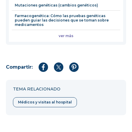
Mutaciones genéticas (cambios genéticos)
Farmacogenética: Cómo las pruebas genéticas
pueden guiar las decisiones que se toman sobre
medicamentos
ver más
Compartir:
Compartir
Compartir
Compartir
en
en
en
Facebook
Twitter
Pinterest
TEMA RELACIONADO
Médicos y visitas al hospital