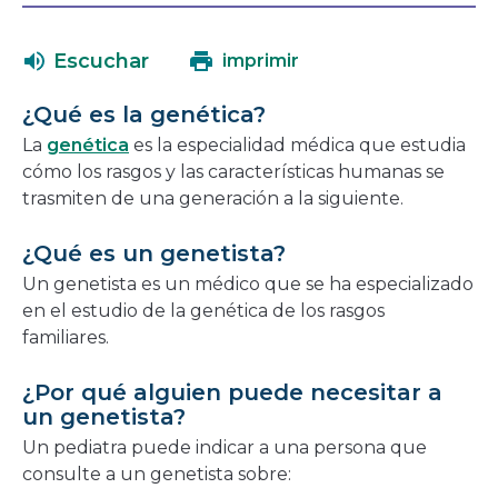
se
en
abrirá
una
Escuchar
imprimir
en
nueva
una
ventana
¿Qué es la genética?
nueva
La
genética
es la especialidad médica que estudia
ventana
cómo los rasgos y las características humanas se
trasmiten de una generación a la siguiente.
¿Qué es un genetista?
Un genetista es un médico que se ha especializado
en el estudio de la genética de los rasgos
familiares.
¿Por qué alguien puede necesitar a
un genetista?
Un pediatra puede indicar a una persona que
consulte a un genetista sobre: