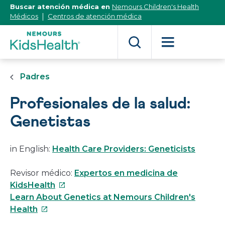
[Skip
Buscar atención médica en
Nemours Children's Health
to
Médicos
Centros de atención médica
Content]
Padres
Profesionales de la salud:
Genetistas
in English:
Health Care Providers: Geneticists
Revisor médico:
Expertos en medicina de
Este
KidsHealth
enlace
Learn About Genetics at Nemours Children's
Este
se
Health
enlace
abrirá