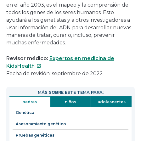
en el año 2003, es el mapeo y la comprensión de
todos los genes de los seres humanos. Esto
ayudará a los genetistas y a otros investigadores a
usar información del ADN para desarrollar nuevas
maneras de tratar, curar o, incluso, prevenir
muchas enfermedades.
Revisor médico:
Expertos en medicina de
Este
KidsHealth
enlace
Fecha de revisión: septiembre de 2022
se
abrirá
MÁS SOBRE ESTE TEMA PARA:
en
padres
niños
adolescentes
una
nueva
Genética
ventana
Asesoramiento genético
Pruebas genéticas