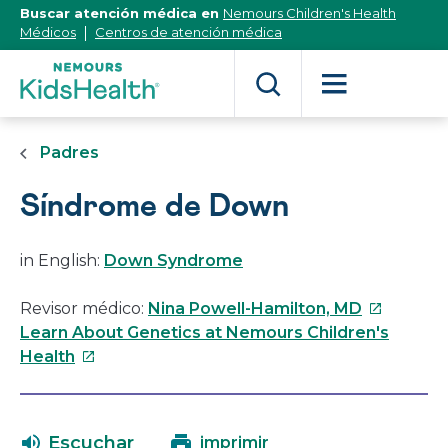
[Skip
Buscar atención médica en
Nemours Children's Health
to
Médicos
Centros de atención médica
Content]
Padres
Síndrome de Down
in English:
Down Syndrome
Este
Revisor médico:
Nina Powell-Hamilton, MD
enlace
Learn About Genetics at Nemours Children's
Este
se
Health
enlace
abrirá
se
en
abrirá
una
Escuchar
imprimir