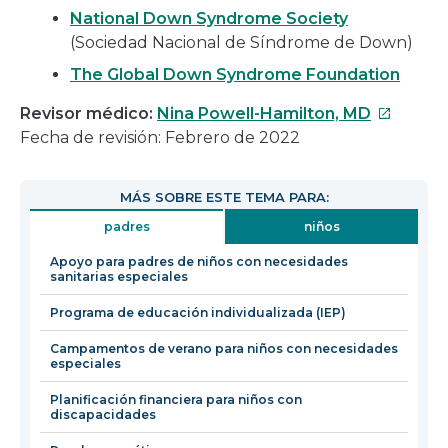
National Down Syndrome Society
(Sociedad Nacional de Síndrome de Down)
The Global Down Syndrome Foundation
Este
Revisor médico:
Nina Powell-Hamilton, MD
enlace
Fecha de revisión: Febrero de 2022
se
abrirá
MÁS SOBRE ESTE TEMA PARA:
en
padres
niños
una
nueva
Apoyo para padres de niños con necesidades
sanitarias especiales
ventana
Programa de educación individualizada (IEP)
Campamentos de verano para niños con necesidades
especiales
Planificación financiera para niños con
discapacidades