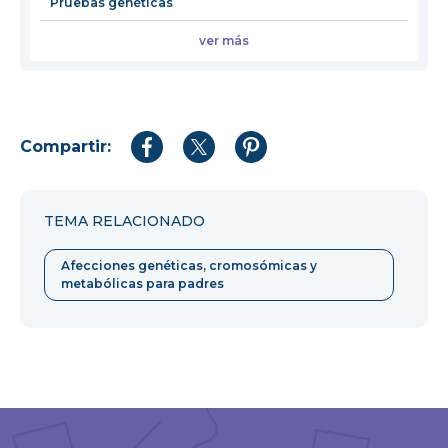
Pruebas genéticas
ver más
Compartir:
Compartir
Compartir
Compartir
en
en
en
Facebook
Twitter
Pinterest
TEMA RELACIONADO
Afecciones genéticas, cromosómicas y
metabólicas para padres