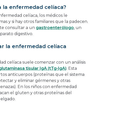
a la enfermedad celíaca?
nfermedad celíaca, los médicos le
as y si hay otros familiares que la padecen.
ite consultar a un
gastroenterólogo
, un
parato digestivo.
ar la enfermedad celíaca
ad celíaca suele comenzar con un análisis
glutaminasa tisular IgA (tTg-IgA)
. Esta
rtos anticuerpos (proteínas que el sistema
tectar y eliminar gérmenes y otras
menazas). En los niños con enfermedad
tacan el gluten y otras proteínas del
delgado.