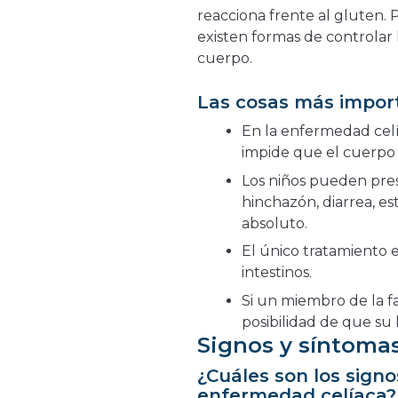
reacciona frente al gluten. 
existen formas de controlar 
cuerpo.
Las cosas más impor
En la enfermedad celí
impide que el cuerpo 
Los niños pueden pre
hinchazón, diarrea, e
absoluto.
El único tratamiento e
intestinos.
Si un miembro de la fa
posibilidad de que su 
Signos y síntoma
¿Cuáles son los signo
enfermedad celíaca?