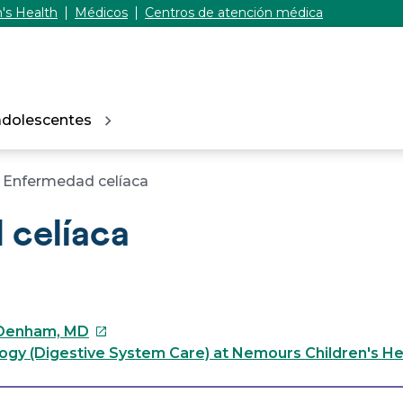
's Health
Médicos
Centros de atención médica
adolescentes
Enfermedad celíaca
 celíaca
Este
 Denham, MD
enlace
ogy (Digestive System Care) at Nemours Children's He
se
abrirá