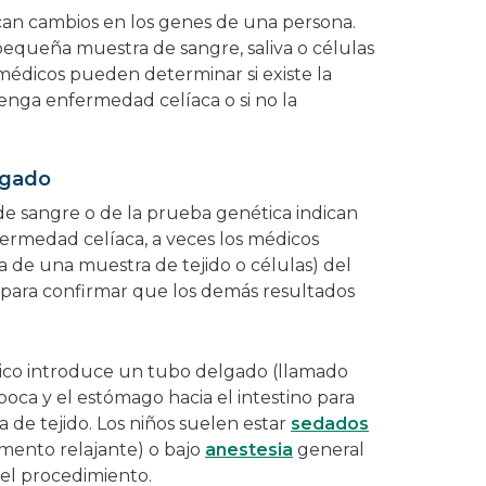
an cambios en los genes de una persona.
pequeña muestra de sangre, saliva o células
os médicos pueden determinar si existe la
enga enfermedad celíaca o si no la
lgado
s de sangre o de la prueba genética indican
fermedad celíaca, a veces los médicos
 de una muestra de tejido o células) del
e para confirmar que los demás resultados
édico introduce un tubo delgado (llamado
boca y el estómago hacia el intestino para
de tejido. Los niños suelen estar
sedados
amento relajante) o bajo
anestesia
general
el procedimiento.