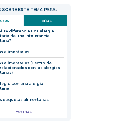
abrirá
 SOBRE ESTE TEMA PARA:
en
una
dres
niños
nueva
é se diferencia una alergia
ventana
taria de una intolerancia
taria?
as alimentarias
as alimentarias (Centro de
relacionados con las alergias
tarias)
colegio con una alergia
taria
as etiquetas alimentarias
ver más