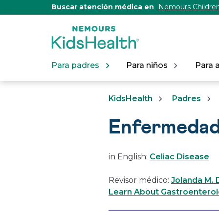
[Skip
Buscar atención médica en
Nemours Children
to
Content]
Para padres
Para niños
Para 
KidsHealth
Padres
Enfermedad
in English:
Celiac Disease
Revisor médico:
Jolanda M.
Learn About Gastroenterol