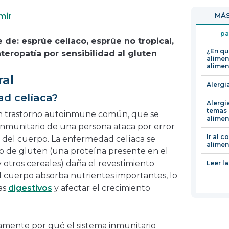
en
mir
MÁS
una
nueva
pa
de: esprúe celíaco, esprúe no tropical,
ventana
¿En qu
teropatía por sensibilidad al gluten
alimen
alimen
ral
Alergi
d celíaca?
Alergi
temas 
n trastorno autoinmune común, que se
alimen
nmunitario de una persona ataca por error
Ir al 
s del cuerpo. La enfermedad celíaca se
alimen
de gluten (una proteína presente en el
y otros cereales) daña el revestimiento
Leer l
el cuerpo absorba nutrientes importantes, lo
as
digestivos
y afectar el crecimiento
amente por qué el sistema inmunitario