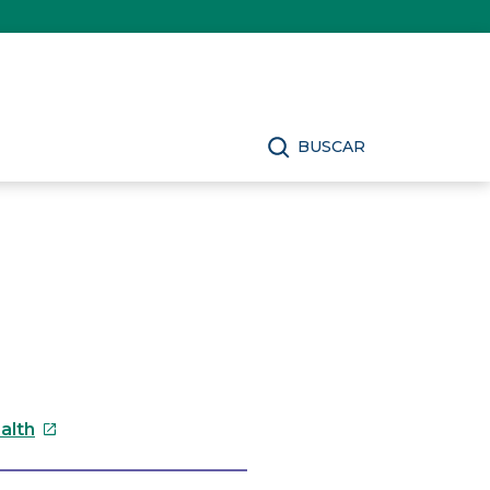
BUSCAR
Este
alth
enlace
se