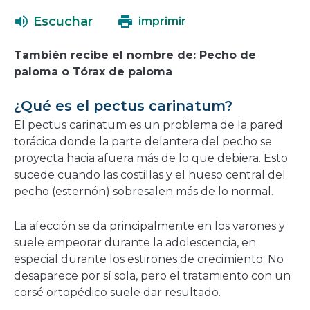
abrirá
una
Escuchar
imprimir
en
nueva
una
ventana
También recibe el nombre de: Pecho de
nueva
paloma o Tórax de paloma
ventana
¿Qué es el pectus carinatum?
El pectus carinatum es un problema de la pared
torácica donde la parte delantera del pecho se
proyecta hacia afuera más de lo que debiera. Esto
sucede cuando las costillas y el hueso central del
pecho (esternón) sobresalen más de lo normal.
La afección se da principalmente en los varones y
suele empeorar durante la adolescencia, en
especial durante los estirones de crecimiento. No
desaparece por sí sola, pero el tratamiento con un
corsé ortopédico suele dar resultado.