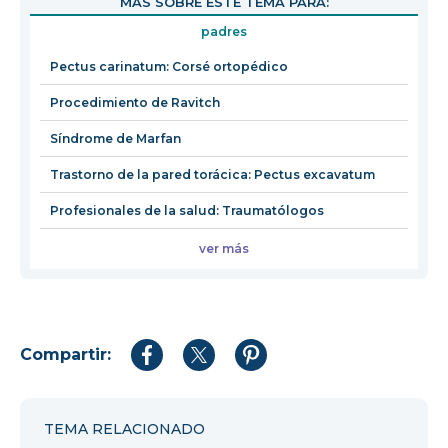
MÁS SOBRE ESTE TEMA PARA:
en
padres
una
nueva
Pectus carinatum: Corsé ortopédico
ventana
Procedimiento de Ravitch
Síndrome de Marfan
Trastorno de la pared torácica: Pectus excavatum
Profesionales de la salud: Traumatólogos
ver más
Compartir:
Compartir
Compartir
Compartir
en
en
en
Facebook
Twitter
Pinterest
TEMA RELACIONADO