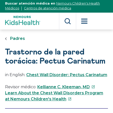
[Skip
Buscar atención médica en
Nemours Children's Health
to
Médicos
Centros de atención médica
Content]
Padres
Trastorno de la pared
torácica: Pectus Carinatum
in English:
Chest Wall Disorder: Pectus Carinatum
Este
Revisor médico:
Kellianne C. Kleeman, MD
enlace
Learn About the Chest Wall Disorders Program
Este
se
at Nemours Children's Health
enlace
abrirá
se
en