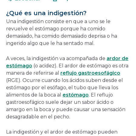
nueva
en
ventana
una
¿Qué es una indigestión?
nueva
Una indigestión consiste en que a uno se le
ventana
revuelve el estómago porque ha comido
demasiado, ha comido demasiado deprisa o ha
ingerido algo que le ha sentado mal.
A veces, la indigestión va acompañada de
ardor de
estómago
(o acidez). El ardor de estómago es otra
manera de referirse al
reflujo gastroesofágico
(RGE). Ocurre cuando los ácidos suben desde el
estómago por el esófago, el tubo que lleva los
alimentos de la boca al
estómago
. El reflujo
gastroesofágico suele dejar un sabor ácido o
amargo en la boca y puede causar una sensación
desagradable en el pecho.
La indigestión y el ardor de estómago pueden