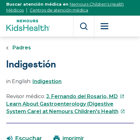
[Skip
Buscar atención médica en
Nemours Children's Health
to
Médicos
Centros de atención médica
Content]
Padres
Indigestión
in English:
Indigestion
Este
Revisor médico:
J. Fernando del Rosario, MD
enlace
Learn About Gastroenterology (Digestive
se
Este
System Care) at Nemours Children's Health
abrirá
enlace
en
se
una
abrirá
Escuchar
imprimir