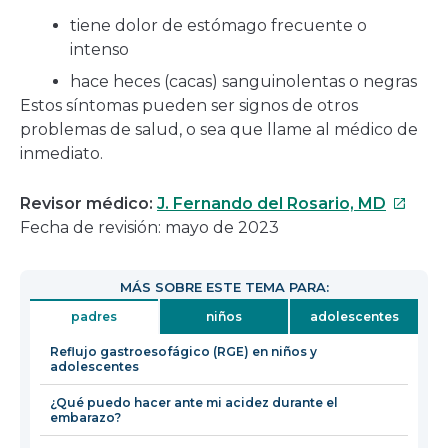
tiene dolor de estómago frecuente o
intenso
hace heces (cacas) sanguinolentas o negras
Estos síntomas pueden ser signos de otros
problemas de salud, o sea que llame al médico de
inmediato.
Este
Revisor médico:
J. Fernando del Rosario, MD
enlace
Fecha de revisión: mayo de 2023
se
abrirá
MÁS SOBRE ESTE TEMA PARA:
en
padres
niños
adolescentes
una
nueva
Reflujo gastroesofágico (RGE) en niños y
adolescentes
ventan
¿Qué puedo hacer ante mi acidez durante el
embarazo?