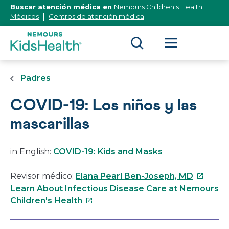
[Skip
Buscar atención médica en
Nemours Children's Health
to
Médicos
Centros de atención médica
Content]
Padres
COVID-19: Los niños y las
mascarillas
in English:
COVID-19: Kids and Masks
Este
Revisor médico:
Elana Pearl Ben-Joseph, MD
enlace
Learn About Infectious Disease Care at Nemours
Este
se
Children's Health
enlace
abrirá
se
en