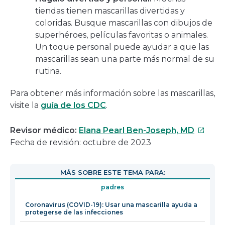
tiendas tienen mascarillas divertidas y
coloridas. Busque mascarillas con dibujos de
superhéroes, películas favoritas o animales.
Un toque personal puede ayudar a que las
mascarillas sean una parte más normal de su
rutina.
Para obtener más información sobre las mascarillas,
visite la
guía de los CDC
.
Este
Revisor médico:
Elana Pearl Ben-Joseph, MD
enlace
Fecha de revisión: octubre de 2023
se
abrirá
MÁS SOBRE ESTE TEMA PARA:
en
padres
una
nueva
Coronavirus (COVID-19): Usar una mascarilla ayuda a
protegerse de las infecciones
ventan