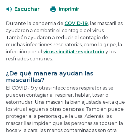
abrirá
una
Escuchar
imprimir
en
nueva
una
ventana
Durante la pandemia de
COVID-19
, las mascarillas
nueva
ayudaron a combatir el contagio del virus.
ventana
También ayudaron a reducir el contagio de
muchas infecciones respiratorias, como la gripe, la
infección por el
virus sincitial respiratorio
y los
resfriados comunes.
¿De qué manera ayudan las
mascarillas?
El COVID-19 y otras infecciones respiratorias se
pueden contagiar al respirar, hablar, toser o
estornudar. Una mascarilla bien ajustada evita que
los virus lleguen a otras personas. También puede
proteger a la persona que la usa. Además, las
mascarillas impiden que las personas se toquen la
boca y la cara; las manos contaminadas son otra