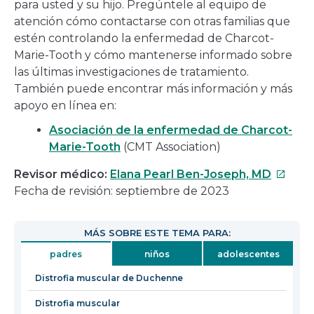
para usted y su hijo. Pregúntele al equipo de
atención cómo contactarse con otras familias que
estén controlando la enfermedad de Charcot-
Marie-Tooth y cómo mantenerse informado sobre
las últimas investigaciones de tratamiento.
También puede encontrar más información y más
apoyo en línea en:
Asociación de la enfermedad de Charcot-
Marie-Tooth
(CMT Association)
Este
Revisor médico:
Elana Pearl Ben-Joseph, MD
enlace
Fecha de revisión: septiembre de 2023
se
abrirá
MÁS SOBRE ESTE TEMA PARA:
en
padres
niños
adolescentes
una
nueva
Distrofia muscular de Duchenne
ventan
Distrofia muscular