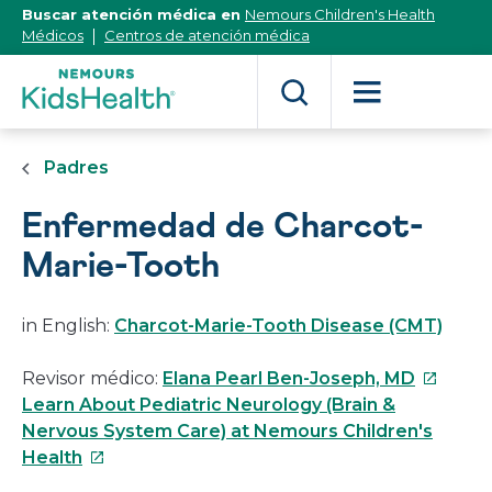
[Skip
Buscar atención médica en
Nemours Children's Health
to
Médicos
Centros de atención médica
Content]
Padres
Enfermedad de Charcot-
Marie-Tooth
in English:
Charcot-Marie-Tooth Disease (CMT)
Este
Revisor médico:
Elana Pearl Ben-Joseph, MD
enlace
Learn About Pediatric Neurology (Brain &
se
Nervous System Care) at Nemours Children's
Este
abrirá
Health
enlace
en