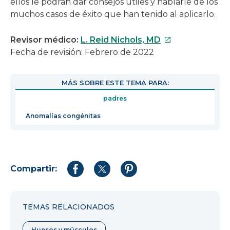
ellos le podrán dar consejos útiles y hablarle de los
muchos casos de éxito que han tenido al aplicarlo.
Este
Revisor médico:
L. Reid Nichols, MD
enlace
Fecha de revisión: Febrero de 2022
se
abrirá
MÁS SOBRE ESTE TEMA PARA:
en
padres
una
nueva
Anomalías congénitas
ventana
Compartir:
Compartir
Compartir
Compartir
en
en
en
Facebook
Twitter
Pinterest
TEMAS RELACIONADOS
Huesos y músculos