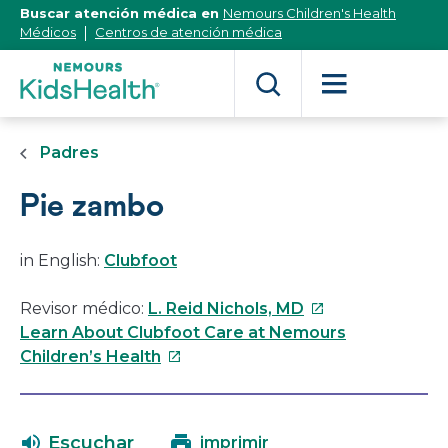
[Skip
Buscar atención médica en
Nemours Children's Health
to
Médicos
Centros de atención médica
Content]
Padres
Pie zambo
in English:
Clubfoot
Este
Revisor médico:
L. Reid Nichols, MD
enlace
Learn About Clubfoot Care at Nemours
Este
se
Children’s Health
enlace
abrirá
se
en
abrirá
una
Escuchar
imprimir