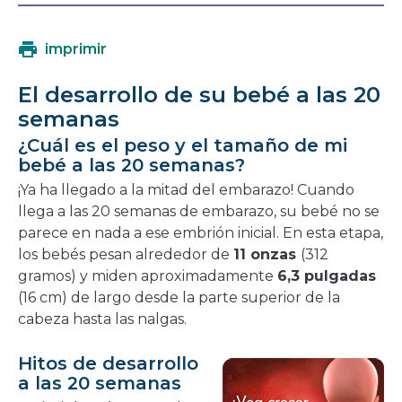
se
en
abrirá
una
imprimir
en
nueva
una
ventana
El desarrollo de su bebé a las 20
nueva
semanas
ventana
¿Cuál es el peso y el tamaño de mi
bebé a las 20 semanas?
¡Ya ha llegado a la mitad del embarazo! Cuando
llega a las 20 semanas de embarazo, su bebé no se
parece en nada a ese embrión inicial. En esta etapa,
los bebés pesan alrededor de
11 onzas
(312
gramos) y miden aproximadamente
6,3 pulgadas
(16 cm) de largo desde la parte superior de la
cabeza hasta las nalgas.
Hitos de desarrollo
a las 20 semanas