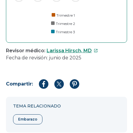
Trimestre 1
Trimestre 2
Trimestre 3
Este
Revisor médico:
Larissa Hirsch, MD
enlace
Fecha de revisión: junio de 2025
se
abrirá
en
Compartir:
una
Compartir
Compartir
Compartir
en
en
en
nueva
Facebook
Twitter
Pinterest
ventana
TEMA RELACIONADO
Embarazo