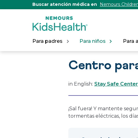
[Skip
Buscar atención médica en
Nemours Children
to
Content]
Para padres
Para niños
Para 
Centro para
in English:
Stay Safe Center
¡Sal fuera! Y mantente segur
tormentas eléctricas, los día