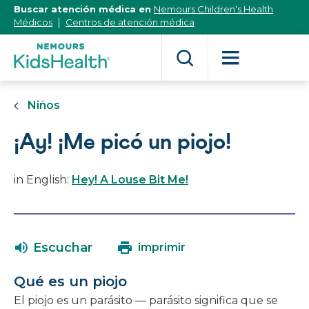
[Skip
Buscar atención médica en
Nemours Children's Health
to
Médicos
Centros de atención médica
Content]
Niños
¡Ay! ¡Me picó un piojo!
in English:
Hey! A Louse Bit Me!
Escuchar
imprimir
Qué es un piojo
El piojo es un parásito ― parásito significa que se