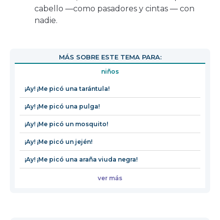
cabello ―como pasadores y cintas ― con
nadie.
MÁS SOBRE ESTE TEMA PARA:
niños
¡Ay! ¡Me picó una tarántula!
¡Ay! ¡Me picó una pulga!
¡Ay! ¡Me picó un mosquito!
¡Ay! ¡Me picó un jején!
¡Ay! ¡Me picó una araña viuda negra!
ver más