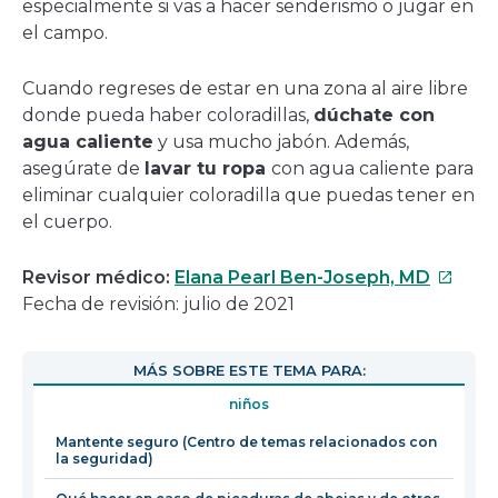
especialmente si vas a hacer senderismo o jugar en
el campo.
Cuando regreses de estar en una zona al aire libre
donde pueda haber coloradillas,
dúchate con
agua caliente
y usa mucho jabón. Además,
asegúrate de
lavar tu ropa
con agua caliente para
eliminar cualquier coloradilla que puedas tener en
el cuerpo.
Este
Revisor médico:
Elana Pearl Ben-Joseph, MD
enlace
Fecha de revisión: julio de 2021
se
abrirá
MÁS SOBRE ESTE TEMA PARA:
en
niños
una
nueva
Mantente seguro (Centro de temas relacionados con
la seguridad)
ventan