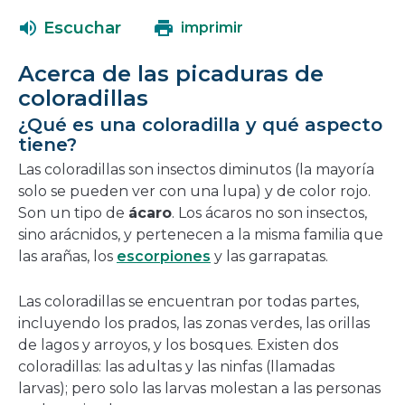
abrirá
una
Escuchar
imprimir
en
nueva
una
ventana
Acerca de las picaduras de
nueva
coloradillas
ventana
¿Qué es una coloradilla y qué aspecto
tiene?
Las coloradillas son insectos diminutos (la mayoría
solo se pueden ver con una lupa) y de color rojo.
Son un tipo de
ácaro
. Los ácaros no son insectos,
sino arácnidos, y pertenecen a la misma familia que
las arañas, los
escorpiones
y las garrapatas.
Las coloradillas se encuentran por todas partes,
incluyendo los prados, las zonas verdes, las orillas
de lagos y arroyos, y los bosques. Existen dos
coloradillas: las adultas y las ninfas (llamadas
larvas); pero solo las larvas molestan a las personas