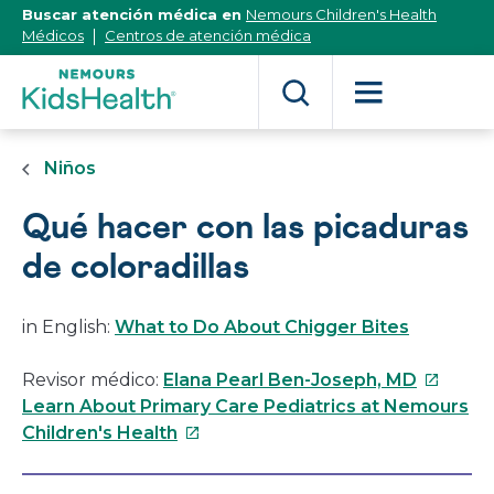
[Skip
Buscar atención médica en
Nemours Children's Health
to
Médicos
Centros de atención médica
Content]
Niños
Qué hacer con las picaduras
de coloradillas
in English:
What to Do About Chigger Bites
Este
Revisor médico:
Elana Pearl Ben-Joseph, MD
enlace
Learn About Primary Care Pediatrics at Nemours
Este
se
Children's Health
enlace
abrirá
se
en