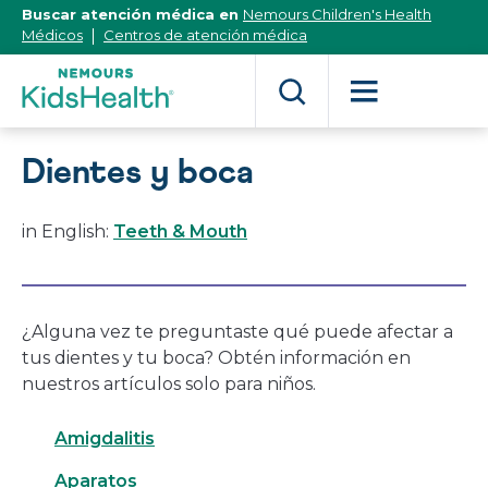
[Skip
Buscar atención médica en
Nemours Children's Health
to
Médicos
Centros de atención médica
Content]
Dientes y boca
in English:
Teeth & Mouth
¿Alguna vez te preguntaste qué puede afectar a
tus dientes y tu boca? Obtén información en
nuestros artículos solo para niños.
Amigdalitis
Aparatos