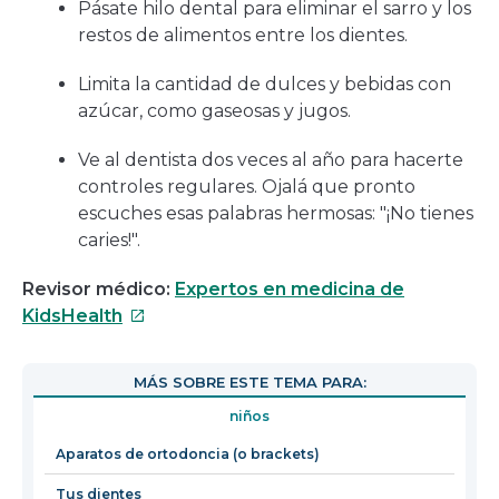
Pásate hilo dental para eliminar el sarro y los
restos de alimentos entre los dientes.
Limita la cantidad de dulces y bebidas con
azúcar, como gaseosas y jugos.
Ve al dentista dos veces al año para hacerte
controles regulares. Ojalá que pronto
escuches esas palabras hermosas: "¡No tienes
caries!".
Revisor médico:
Expertos en medicina de
Este
KidsHealth
enlace
se
MÁS SOBRE ESTE TEMA PARA:
abrirá
niños
en
una
Aparatos de ortodoncia (o brackets)
nueva
Tus dientes