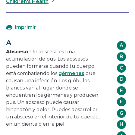
se
Este
Children's Health
abrirá
enlace
en
se
una
abrirá
imprimir
nueva
en
ventana
una
A
nueva
A
ventana
Absceso
: Un absceso es una
B
acumulación de pus. Los abscesos
pueden formarse cuando tu cuerpo
C
está combatiendo los
gérmenes
que
D
causan una infección. Los glóbulos
blancos van al lugar donde se
E
encuentran los gérmenes y producen
F
pus. Un absceso puede causar
hinchazón y dolor. Puedes desarrollar
G
un absceso en el interior de tu cuerpo,
en un diente o en la piel.
H