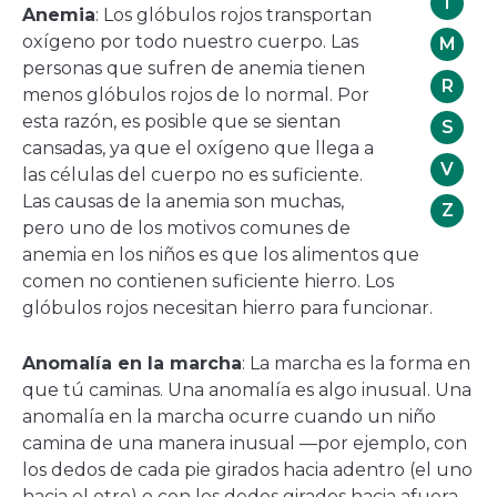
I
Anemia
: Los glóbulos rojos transportan
oxígeno por todo nuestro cuerpo. Las
M
personas que sufren de anemia tienen
R
menos glóbulos rojos de lo normal. Por
esta razón, es posible que se sientan
S
cansadas, ya que el oxígeno que llega a
V
las células del cuerpo no es suficiente.
Las causas de la anemia son muchas,
Z
pero uno de los motivos comunes de
anemia en los niños es que los alimentos que
comen no contienen suficiente hierro. Los
glóbulos rojos necesitan hierro para funcionar.
Anomalía en la marcha
: La marcha es la forma en
que tú caminas. Una anomalía es algo inusual. Una
anomalía en la marcha ocurre cuando un niño
camina de una manera inusual —por ejemplo, con
los dedos de cada pie girados hacia adentro (el uno
hacia el otro) o con los dedos girados hacia afuera.