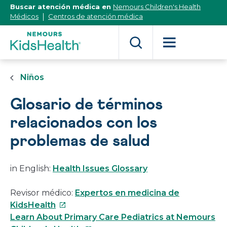
[Skip
Buscar atención médica en
Nemours Children's Health
to
Médicos
Centros de atención médica
Content]
Niños
Glosario de términos
relacionados con los
problemas de salud
in English:
Health Issues Glossary
Revisor médico:
Expertos en medicina de
Este
KidsHealth
enlace
Learn About Primary Care Pediatrics at Nemours