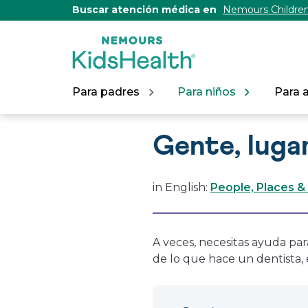
[Skip
Buscar atención médica en
Nemours Children
to
Content]
Para padres
Para niños
Para 
Gente, luga
in English:
People, Places &
A veces, necesitas ayuda pa
de lo que hace un dentista,