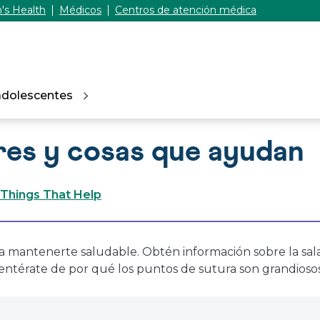
's Health
Médicos
Centros de atención médica
adolescentes
res y cosas que ayudan
 Things That Help
ra mantenerte saludable. Obtén información sobre la sal
 entérate de por qué los puntos de sutura son grandios