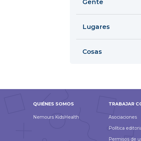
Gente
Lugares
Cosas
QUIÉNES SOMOS
TRABAJAR C
Nemours KidsHealth
Asociaciones
Política editori
Permisos de u