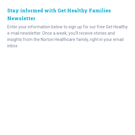
Stay informed with Get Healthy Families
Newsletter
Enter your information below to sign up for our free Get Healthy
e-mail newsletter. Once a week, you’ll receive stories and
insights from the Norton Healthcare family, right in your email
inbox.
Enter your e-mail
Site Map
Privacy Policy
HIPAA
Disclaimer
(502) 629-KIDS (5437)
© 2024 • Norton Children’s • Supported
by the Norton Children’s Hospital
Foundation