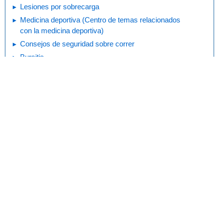
Lesiones por sobrecarga
Medicina deportiva (Centro de temas relacionados
con la medicina deportiva)
Consejos de seguridad sobre correr
Bursitis
Distensiones musculares y esguinces
Imprimir
Editorial
KidsHealth Privacy Policy & Terms of
Copyright
Policy
Use
Nota: Toda la información es únicamente
para uso educativo. Para obtener
consejos médicos, diagnósticos y
tratamientos específicos, consulte con su médico.
© 1995-
2026 The Nemours Foundation. KidsHealth® es una marca
comercial registrada de The Nemours Foundation. Todos los derechos
reservados.