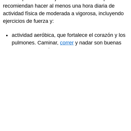
recomiendan hacer al menos una hora diaria de
actividad física de moderada a vigorosa, incluyendo
ejercicios de fuerza y:
actividad aeróbica, que fortalece el corazón y los
pulmones. Caminar,
correr
y nadar son buenas
actividades aeróbicas.
estiramientos, que mejoran la flexibilidad
Además, debes beber mucho líquido y comer una
dieta saludable para tener un mayor rendimiento y
una buena recuperación.
Revisor médico: Mary L. Gavin, MD
Fecha de revisión: marzo de 2022
para Adolescentes