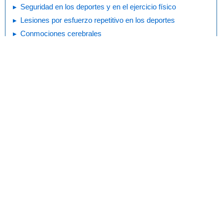
Seguridad en los deportes y en el ejercicio físico
Lesiones por esfuerzo repetitivo en los deportes
Conmociones cerebrales
Gestionar el estrés en el deporte
5 maneras de prepararte para la temporada
deportiva
Exámenes físicos deportivos
Consejos para atletas de un entrenador que ayuda a
ganar medallas de oro
Imprimir
Editorial
KidsHealth Privacy Policy & Terms of
Copyright
Policy
Use
Nota: Toda la información es únicamente
para uso educativo. Para obtener
consejos médicos, diagnósticos y