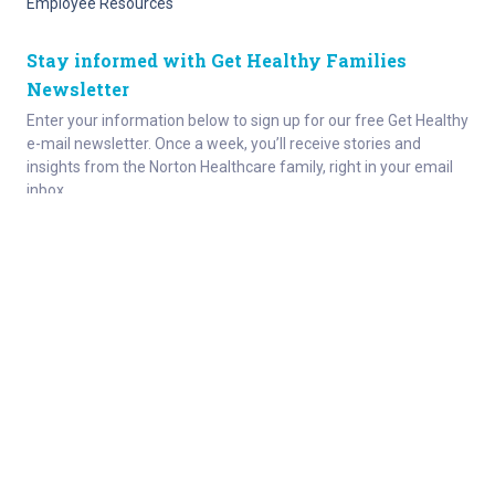
Employee Resources
Stay informed with Get Healthy Families
Newsletter
Enter your information below to sign up for our free Get Healthy
e-mail newsletter. Once a week, you’ll receive stories and
insights from the Norton Healthcare family, right in your email
inbox.
Enter your e-mail
Site Map
Privacy Policy
HIPAA
Disclaimer
(502) 629-KIDS (5437)
© 2024 • Norton Children’s • Supported
by the Norton Children’s Hospital
Foundation