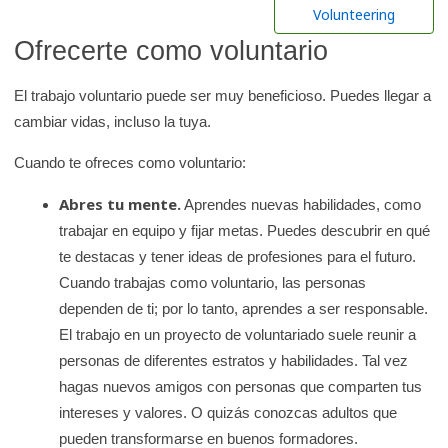
r
Volunteering
e
Ofrecerte como voluntario
n
l
El trabajo voluntario puede ser muy beneficioso. Puedes llegar a
a
cambiar vidas, incluso la tuya.
b
Cuando te ofreces como voluntario:
i
b
Abres tu mente.
Aprendes nuevas habilidades, como
l
trabajar en equipo y fijar metas. Puedes descubrir en qué
i
te destacas y tener ideas de profesiones para el futuro.
o
Cuando trabajas como voluntario, las personas
t
dependen de ti; por lo tanto, aprendes a ser responsable.
e
El trabajo en un proyecto de voluntariado suele reunir a
c
personas de diferentes estratos y habilidades. Tal vez
a
hagas nuevos amigos con personas que comparten tus
d
intereses y valores. O quizás conozcas adultos que
e
pueden transformarse en buenos formadores.