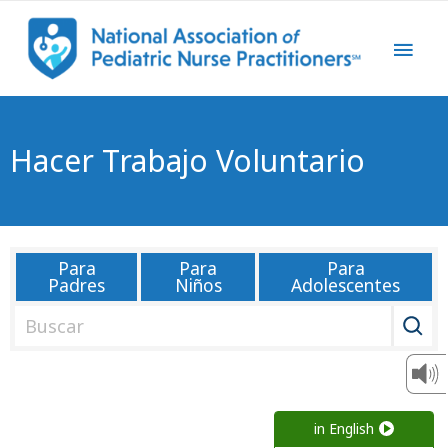
Hacer Trabajo Voluntario
Para
Para
Para
Padres
Niños
Adolescentes
B
u
s
c
a
in English