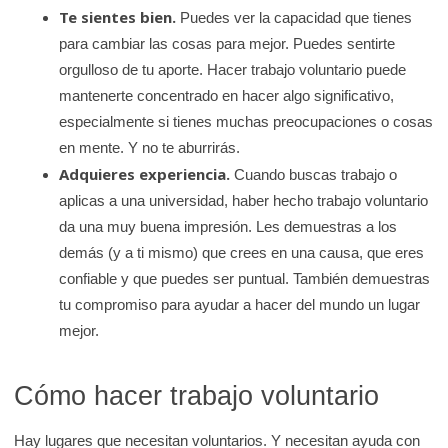
K
Te sientes bien.
Puedes ver la capacidad que tienes
i
para cambiar las cosas para mejor. Puedes sentirte
d
orgulloso de tu aporte. Hacer trabajo voluntario puede
s
mantenerte concentrado en hacer algo significativo,
H
especialmente si tienes muchas preocupaciones o cosas
en mente. Y no te aburrirás.
e
Adquieres experiencia.
Cuando buscas trabajo o
a
aplicas a una universidad, haber hecho trabajo voluntario
l
da una muy buena impresión. Les demuestras a los
t
demás (y a ti mismo) que crees en una causa, que eres
h
confiable y que puedes ser puntual. También demuestras
tu compromiso para ayudar a hacer del mundo un lugar
mejor.
Cómo hacer trabajo voluntario
Hay lugares que necesitan voluntarios. Y necesitan ayuda con