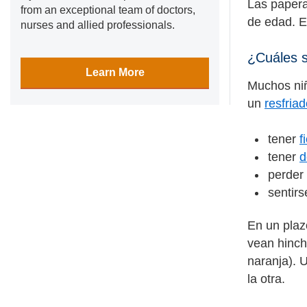
Las papera
from an exceptional team of doctors,
de edad. E
nurses and allied professionals.
¿Cuáles s
Learn More
Muchos niñ
un
resfria
tener
f
tener
d
perder 
sentir
En un plaz
vean hinch
naranja). 
la otra.