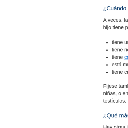
¿Cuándo d
A veces, l
hijo tiene 
tiene u
tiene r
tiene
c
está m
tiene 
Fíjese tam
niñas, o en
testículos.
¿Qué más
Hay otras 