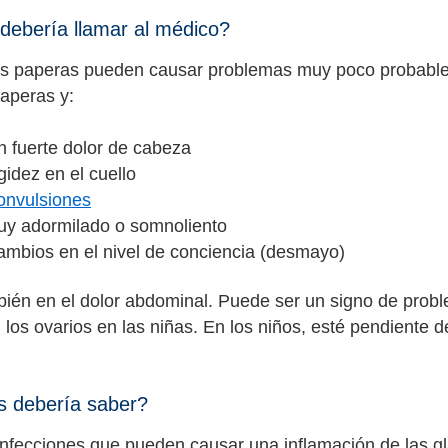
ebería llamar al médico?
as paperas pueden causar problemas muy poco probables
paperas y:
n fuerte dolor de cabeza
igidez en el cuello
onvulsiones
uy adormilado o somnoliento
cambios en el nivel de conciencia (desmayo)
bién en el dolor abdominal. Puede ser un signo de probl
 los ovarios en las niñas. En los niños, esté pendiente de
 debería saber?
infecciones que pueden causar una inflamación de las g