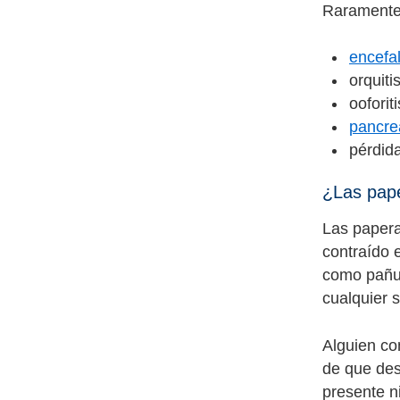
Raramente,
encefal
orquiti
ooforit
pancrea
pérdida
¿Las pap
Las papera
contraído e
como pañue
cualquier 
Alguien co
de que des
presente n