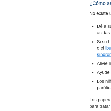
¿Cómo se 
No existe 
Dé a su
ácidas 
Si su 
o el
ib
síndro
Alivie 
Ayude 
Los niñ
parótid
Las papera
para trata