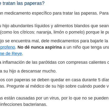
tratan las paperas?
un medicamento específico para tratar las paperas. Para 
 hijo abundantes líquidos y alimentos blandos que sean f
(como los cítricos: naranja, limón o pomelo) porque le 
hijo se encuentra mal, dele medicamentos para bajarle l
uprofeno
.
No dé nunca aspirina
a un niño que tenga una
me de Reye
.
la inflamación de las parótidas con compresas calientes o
a su hijo a descansar mucho.
os con paperas se deben quedar en casa durante 5 días d
as. Pregunte al médico de su hijo sobre cuándo puede vol
s están causadas por un virus, por lo que no se pueden tr
r infecciones bacterianas.