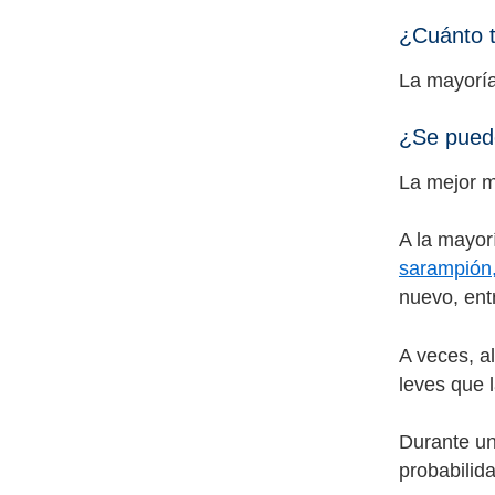
¿Cuánto t
La mayoría
¿Se puede
La mejor m
A la mayor
sarampión,
nuevo, ent
A veces, a
leves que 
Durante un
probabilid