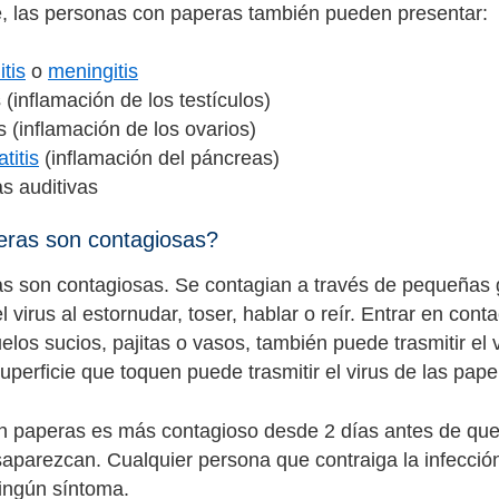
 las personas con paperas también pueden presentar:
itis
o
meningitis
s (inflamación de los testículos)
is (inflamación de los ovarios)
titis
(inflamación del páncreas)
s auditivas
eras son contagiosas?
s son contagiosas. Se contagian a través de pequeñas g
l virus al estornudar, toser, hablar o reír. Entrar en co
los sucios, pajitas o vasos, también puede trasmitir el v
superficie que toquen puede trasmitir el virus de las pap
n paperas es más contagioso desde 2 días antes de que
aparezcan. Cualquier persona que contraiga la infecció
ingún síntoma.