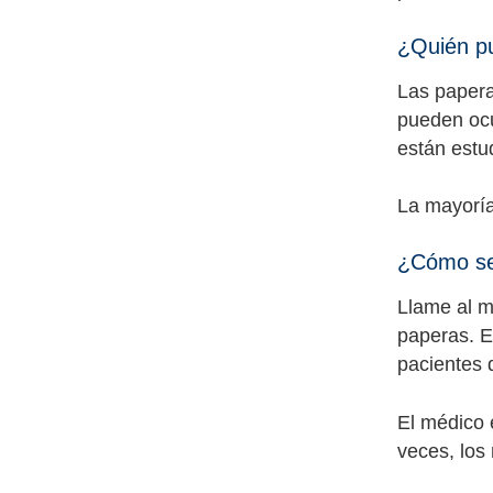
¿Quién pu
Las papera
pueden ocu
están estu
La mayoría
¿Cómo se
Llame al m
paperas. E
pacientes 
El médico 
veces, los