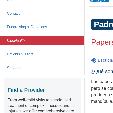
MaineHealth
Contact
Padr
Fundraising & Donations
Paper
KidsHealth
Patients Visitors
Escuch
Services
¿Qué son
Las papera
pero se co
Find a Provider
producen sa
From well-child visits to specialized
mandíbula
treatment of complex illnesses and
injuries, we offer comprehensive care