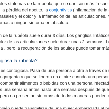
bles síntomas de la rubéola, que se dan con más frecuenc
la pérdida del apetito, la
conjuntivitis
(inflamación de la 
nasales y el dolor y la inflamación de las articulacione
omas o ningún síntoma en absoluto.
n de la rubéola suele durar 3 días. Los ganglios linfát
olor de las articulaciones suele durar unas 2 semanas. 
 , pero la recuperación de los adultos puede tomar má
giosa la rubéola?
 es contagiosa. Pasa de una persona a otra a través de
 la garganta y que se liberan en el aire cuando una pers
 compartir alimentos o bebidas con una persona infecta
s una semana antes hasta una semana después de que 
 pero no presentan síntomas de todas maneras pueden con
ambién puede transmitirse de una mujer embarazada al be