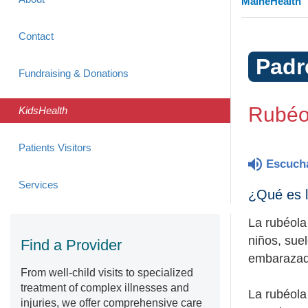
MaineHealth
Contact
Padr
Fundraising & Donations
Rubéo
KidsHealth
Patients Visitors
Escuch
Services
¿Qué es l
La rubéola 
niños, sue
Find a Provider
embarazada
From well-child visits to specialized
treatment of complex illnesses and
La rubéola 
injuries, we offer comprehensive care