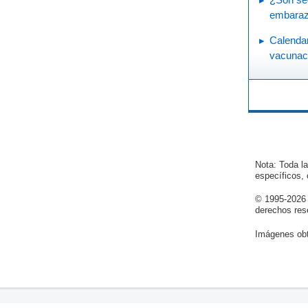
embara
Calendar
vacunac
Nota: Toda l
específicos,
© 1995-
2026
derechos res
Imágenes obt