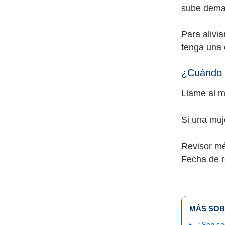
sube dema
Para alivi
tenga una 
¿Cuándo d
Llame al m
Si una muj
Revisor m
Fecha de r
MÁS SOB
¿Son seg