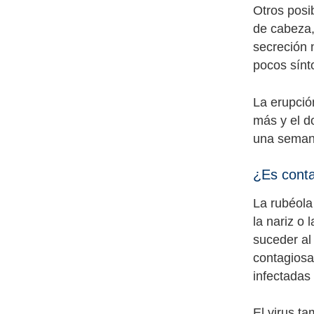
Otros posi
de cabeza, 
secreción 
pocos sínt
La erupció
más y el d
una semana
¿Es conta
La rubéola
la nariz o
suceder al
contagiosa
infectadas
El virus t