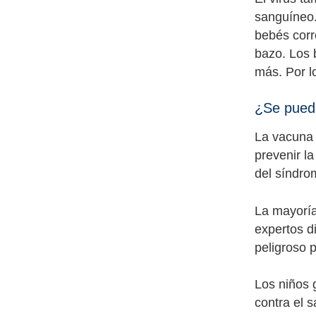
sanguíneo.
bebés corr
bazo. Los b
más. Por l
¿Se puede
La vacuna 
prevenir l
del síndro
La mayoría
expertos d
peligroso p
Los niños 
contra el 