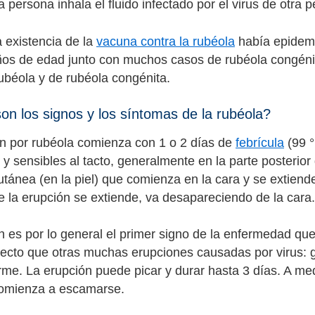
persona inhala el fluido infectado por el virus de otra 
a existencia de la
vacuna contra la rubéola
había epidemi
ños de edad junto con muchos casos de rubéola congén
ubéola y de rubéola congénita.
on los signos y los síntomas de la rubéola?
ón por rubéola comienza con 1 o 2 días de
febrícula
(99 °
 y sensibles al tacto, generalmente en la parte posterior
utánea (en la piel) que comienza en la cara y se extiend
 la erupción se extiende, va desapareciendo de la cara.
n es por lo general el primer signo de la enfermedad que 
cto que otras muchas erupciones causadas por virus: 
orme. La erupción puede picar y durar hasta 3 días. A me
comienza a escamarse.