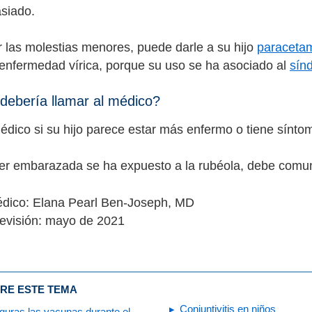
siado.
ar las molestias menores, puede darle a su hijo
paraceta
enfermedad vírica, porque su uso se ha asociado al
sín
ebería llamar al médico?
édico si su hijo parece estar más enfermo o tiene sínto
er embarazada se ha expuesto a la rubéola, debe comun
édico: Elana Pearl Ben-Joseph, MD
evisión: mayo de 2021
RE ESTE TEMA
Conjuntivitis en niños
uras las vacunas durante el