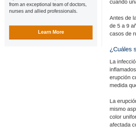
cuando una 
from an exceptional team of doctors,
nurses and allied professionals.
Antes de l
de 5 a 9 a
Learn More
casos de r
¿Cuáles s
La infecci
inflamados
erupción c
medida que
La erupció
mismo aspe
color unif
afectada 