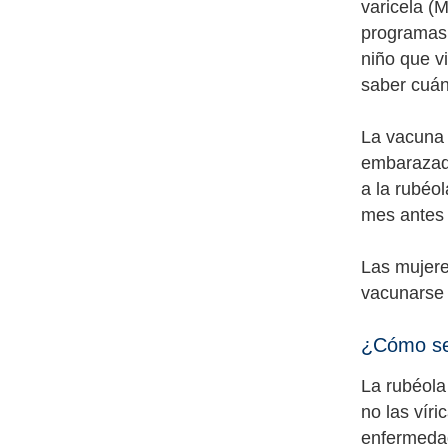
varicela (
programas 
niño que v
saber cuán
La vacuna 
embarazada
a la rubéo
mes antes
Las mujere
vacunarse 
¿Cómo se 
La rubéola 
no las vír
enfermedad