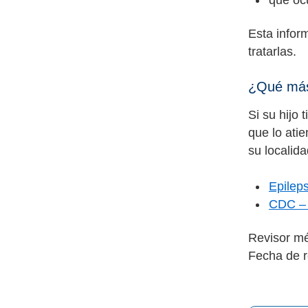
que ocu
Esta infor
tratarlas.
¿Qué más
Si su hijo 
que lo ati
su localid
Epilep
CDC – 
Revisor m
Fecha de r