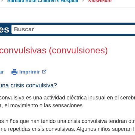
Barbara Bush Children's Hospital
KidsHealth
es
 convulsivas (convulsiones)
ar
Imprimir
na crisis convulsiva?
 convulsiva es una actividad eléctrica inusual en el cer
a, el movimiento o las sensaciones.
s niños que han tenido una crisis convulsiva tendrán otra
ene repetidas crisis convulsivas. Algunos niños superan l