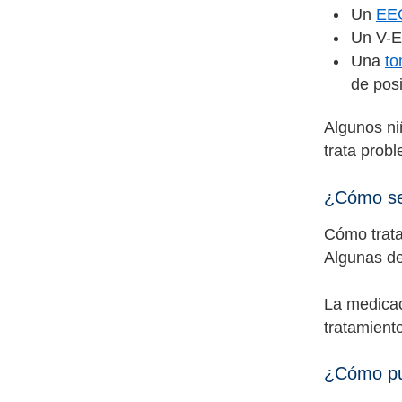
Un
EE
Un V-E
Una
to
de pos
Algunos ni
trata prob
¿Cómo se 
Cómo trata
Algunas de
La medicac
tratamient
¿Cómo pu