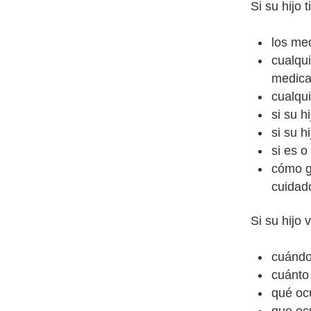
Si su hijo 
los me
cualqui
medicam
cualqu
si su h
si su h
si es 
cómo g
cuidado
Si su hijo 
cuándo
cuánto
qué ocu