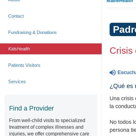
MaineHealth
Contact
Padr
Fundraising & Donations
Crisis
KidsHealth
Patients Visitors
Escuch
Services
¿Qué es u
Una crisis
la conduct
Find a Provider
From well-child visits to specialized
No todos lo
treatment of complex illnesses and
persona ti
injuries, we offer comprehensive care