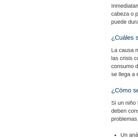
Inmediatam
cabeza o p
puede dur
¿Cuáles s
La causa m
las crisis
consumo de
se llega a 
¿Cómo se 
Si un niño
deben cons
problemas 
Un anál