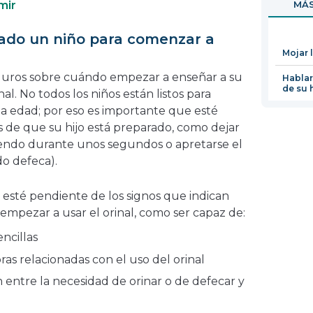
mir
MÁS
en
una
ado un niño para comenzar a
nueva
Mojar 
ventana
uros sobre cuándo empezar a enseñar a su
Hablar
de su 
inal. No todos los niños están listos para
a edad; por eso es importante que esté
s de que su hijo está preparado, como dejar
iendo durante unos segundos o apretarse el
o defeca).
, esté pendiente de los signos que indican
a empezar a usar el orinal, como ser capaz de:
encillas
as relacionadas con el uso del orinal
 entre la necesidad de orinar o de defecar y