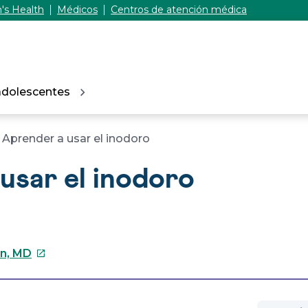
's Health
Médicos
Centros de atención médica
adolescentes
Aprender a usar el inodoro
usar el inodoro
Este
in, MD
enlace
se
abrirá