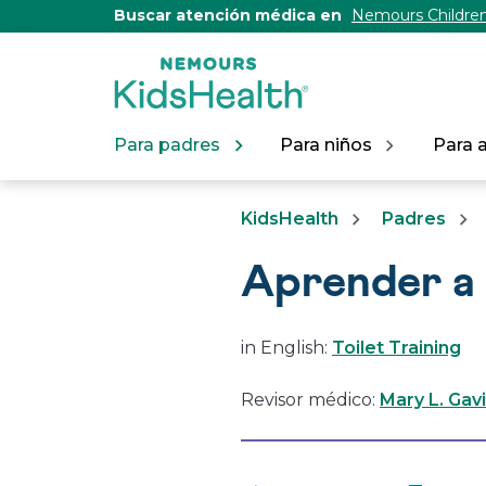
[Skip
Buscar atención médica en
Nemours Children
to
Content]
Para padres
Para niños
Para 
KidsHealth
Padres
Aprender a 
in English:
Toilet Training
Revisor médico:
Mary L. Gav