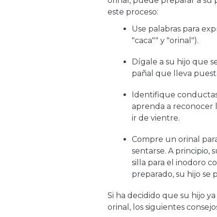
orinal, puede preparar a su
este proceso:
Use palabras para expre
"caca"" y "orinal").
Dígale a su hijo que 
pañal que lleva puest
Identifique conductas 
aprenda a reconocer l
ir de vientre.
Compre un orinal para
sentarse. A principio, 
silla para el inodoro 
preparado, su hijo se 
Si ha decidido que su hijo y
orinal, los siguientes conse