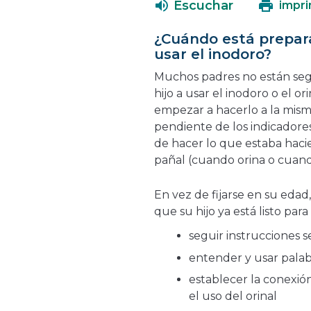
Escuchar
impri
¿Cuándo está prepar
usar el inodoro?
Muchos padres no están seg
hijo a usar el inodoro o el or
empezar a hacerlo a la mism
pendiente de los indicadore
de hacer lo que estaba hac
pañal (cuando orina o cuand
En vez de fijarse en su edad
que su hijo ya está listo par
seguir instrucciones s
entender y usar palabr
establecer la conexión
el uso del orinal