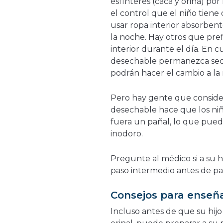
esfínteres (caca y orina) po
el control que el niño tiene
usar ropa interior absorben
la noche. Hay otros que pref
interior durante el día. En 
desechable permanezca seca 
podrán hacer el cambio a la r
Pero hay gente que consider
desechable hace que los niñ
fuera un pañal, lo que puede
inodoro.
Pregunte al médico si a su hi
paso intermedio antes de pasa
Consejos para enseñar
Incluso antes de que su hij