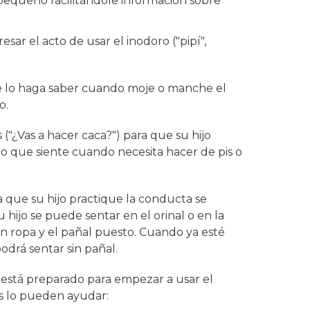
 pequeño facilitándole información sobre
sar el acto de usar el inodoro ("pipí",
se lo haga saber cuando moje o manche el
o.
("¿Vas a hacer caca?") para que su hijo
o que siente cuando necesita hacer de pis o
 que su hijo practique la conducta se
su hijo se puede sentar en el orinal o en la
con ropa y el pañal puesto. Cuando ya esté
podrá sentar sin pañal.
a está preparado para empezar a usar el
jos lo pueden ayudar: