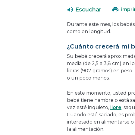
Escuchar
impri
Durante este mes, los bebés
como en longitud.
¿Cuánto crecerá mi 
Su bebé crecerá aproximad
media (de 2,5 a 3,8 cm) en 
libras (907 gramos) en peso.
o un poco menos.
En este momento, usted pr
bebé tiene hambre o está s
vez esté inquieto,
llore
, saq
Cuando esté saciado, es pro
interesado en alimentarse 
la alimentación.