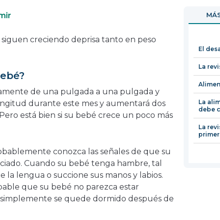
en
abrirá
mir
MÁS
una
en
nueva
una
 siguen creciendo deprisa tanto en peso
ventana
nueva
El des
ventana
La rev
bebé?
Alimen
amente de una pulgada a una pulgada y
La ali
longitud durante este mes y aumentará dos
debe c
 Pero está bien si su bebé crece un poco más
La revi
primer
obablemente conozca las señales de que su
aciado. Cuando su bebé tenga hambre, tal
ue la lengua o succione sus manos y labios.
bable que su bebé no parezca estar
o simplemente se quede dormido después de