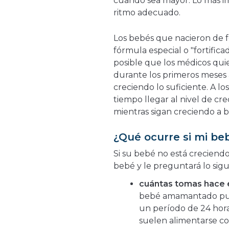
cuando sea mayor. Lo más i
ritmo adecuado.
Los bebés que nacieron de 
fórmula especial o "fortificad
posible que los médicos qui
durante los primeros meses 
creciendo lo suficiente. A l
tiempo llegar al nivel de cr
mientras sigan creciendo a 
¿Qué ocurre si mi be
Si su bebé no está creciendo
bebé y le preguntará lo sigu
cuántas tomas hace e
bebé amamantado pu
un período de 24 hora
suelen alimentarse c