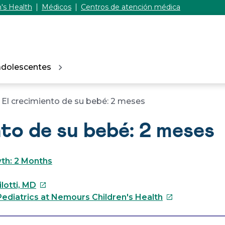
's Health
Médicos
Centros de atención médica
adolescentes
El crecimiento de su bebé: 2 meses
nto de su bebé: 2 meses
th: 2 Months
Este
lotti, MD
enlace
Este
ediatrics at Nemours Children's Health
se
enlace
abrirá
se