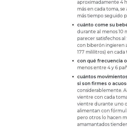
aproximadamente 4 ho
más en cada toma, se
más tiempo seguido p
cuánto come su bebé
durante al menos 10 m
parecer satisfechos a
con biberón ingieren 
177 mililitros) en ca
con qué frecuencia o
menos entre 4 y 6 pañ
cuántos movimientos 
si son firmes o acuos
considerablemente. 
vientre con cada tom
vientre durante uno o
alimentan con fórmula
pero otros lo hacen m
amamantados tienden a