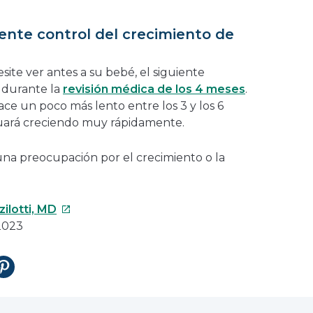
iente control del crecimiento de
ite ver antes a su bebé, el siguiente
á durante la
revisión médica de los 4 meses
.
ace un poco más lento entre los 3 y los 6
uará creciendo muy rápidamente.
una preocupación por el crecimiento o la
Este
ilotti, MD
enlace
2023
se
abrirá
tir
Compartir
en
en
una
Pinterest
nueva