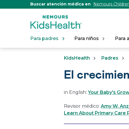
[Skip
Buscar atención médica en
Nemours Children
to
Content]
Para padres
Para niños
Para 
KidsHealth
Padres
El crecimie
in English:
Your Baby's Grow
Revisor médico:
Amy W. Anzi
Learn About Primary Care P