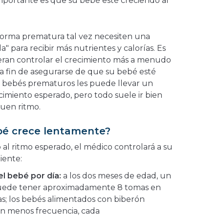
mportante es que su bebé esté creciendo al
forma prematura tal vez necesiten una
a" para recibir más nutrientes y calorías. Es
eran controlar el crecimiento más a menudo
a fin de asegurarse de que su bebé esté
os bebés prematuros les puede llevar un
ecimiento esperado, pero todo suele ir bien
buen ritmo.
bé crece lentamente?
 al ritmo esperado, el médico controlará a su
iente:
l bebé por día:
a los dos meses de edad, un
ede tener aproximadamente 8 tomas en
s; los bebés alimentados con biberón
on menos frecuencia, cada