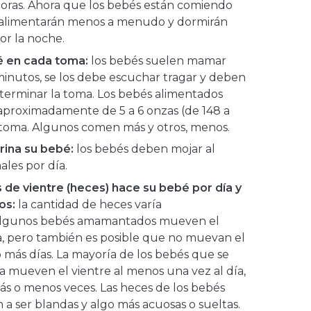
ras. Ahora que los bebés están comiendo
 alimentarán menos a menudo y dormirán
or la noche.
 en cada toma:
los bebés suelen mamar
inutos, se los debe escuchar tragar y deben
l terminar la toma. Los bebés alimentados
aproximadamente de 5 a 6 onzas (de 148 a
da toma. Algunos comen más y otros, menos.
rina su bebé:
los bebés deben mojar al
ales por día.
de vientre (heces) hace su bebé por día y
os:
la cantidad de heces varía
Algunos bebés amamantados mueven el
a, pero también es posible que no muevan el
 más días. La mayoría de los bebés que se
 mueven el vientre al menos una vez al día,
ás o menos veces. Las heces de los bebés
 ser blandas y algo más acuosas o sueltas.