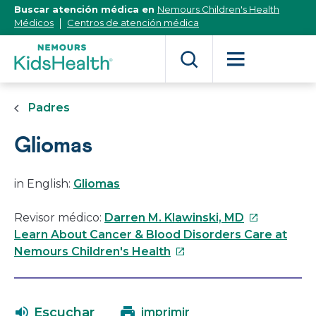
[Skip
Buscar atención médica en
Nemours Children's Health
to
Médicos
Centros de atención médica
Content]
Padres
Gliomas
in English:
Gliomas
Este
Revisor médico:
Darren M. Klawinski, MD
enlace
Learn About Cancer & Blood Disorders Care at
Este
se
Nemours Children's Health
enlace
abrirá
se
en
abrirá
una
Escuchar
imprimir