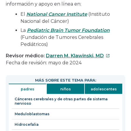
información y apoyo en línea en:
El
National Cancer Institute
(Instituto
Nacional del Cáncer)
La
Pediatric Brain Tumor Foundation
(Fundación de Tumores Cerebrales
Pediátricos)
Este
Revisor médico:
Darren M. Klawinski, MD
enlace
Fecha de revisión: mayo de 2024
se
abrirá
MÁS SOBRE ESTE TEMA PARA:
en
padres
niños
adolescentes
una
nueva
Cánceres cerebrales y de otras partes de sistema
nervioso
ventana
Meduloblastomas
Hidrocefalia