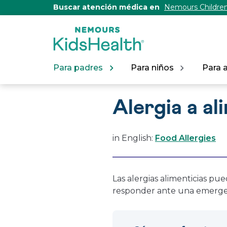
[Skip
Buscar atención médica en
Nemours Children
to
Content]
Para padres
Para niños
Para 
Alergia a a
in English:
Food Allergies
Las alergias alimenticias p
responder ante una emerge