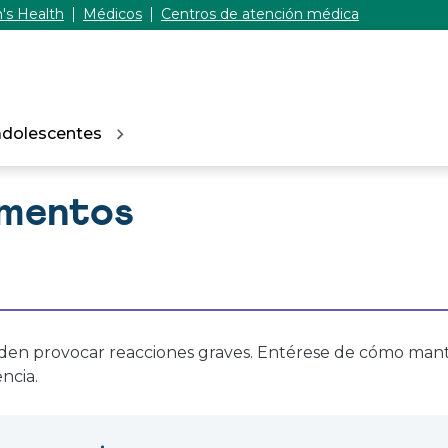
's Health
Médicos
Centros de atención médica
adolescentes
limentos
ueden provocar reacciones graves. Entérese de cómo mant
ncia.