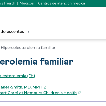
's Health
Médicos
Centros de atención médica
adolescentes
Hipercolesterolemia familiar
erolemia familiar
olesterolemia (FH)
Este
Baker-Smith, MD, MPH
enlace
Este
art Care) at Nemours Children's Health
se
enlace
abrirá
se