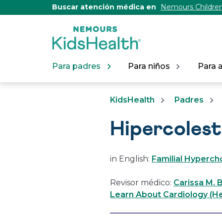
[Skip
Buscar atención médica en
Nemours Children
to
Content]
Para padres
Para niños
Para 
KidsHealth
Padres
Hipercolest
in English:
Familial Hyperch
Revisor médico:
Carissa M. 
Learn About Cardiology (He