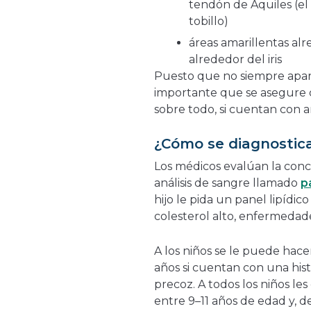
tendón de Aquiles (el
tobillo)
áreas amarillentas alr
alrededor del iris
Puesto que no siempre apare
importante que se asegure 
sobre todo, si cuentan con a
¿Cómo se diagnostica
Los médicos evalúan la conc
análisis de sangre llamado
p
hijo le pida un panel lipídi
colesterol alto, enfermedad
A los niños se le puede hac
años si cuentan con una his
precoz. A todos los niños l
entre 9–11 años de edad y, de