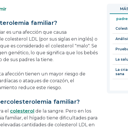
en
abrirá
mir
MÁS
una
en
nueva
una
padre
terolemia familiar?
ventana
nueva
Colest
ventana
iar es una afección que causa
 colesterol LDL (por sus siglas en inglés) o
Análisi
 que es considerado el colesterol "malo". Se
Prueba
gen genético, lo que significa que los bebés
 de sus padres la tiene.
La sal
La cri
a afección tienen un mayor riesgo de
sana
rdíacas o ataques de corazón, el
tamiento reduce este riesgo.
ercolesterolemia familiar?
ra el
colesterol
de la sangre. Pero en los
 familiar, el hígado tiene dificultades para
a elevadas cantidades de colesterol LDL en