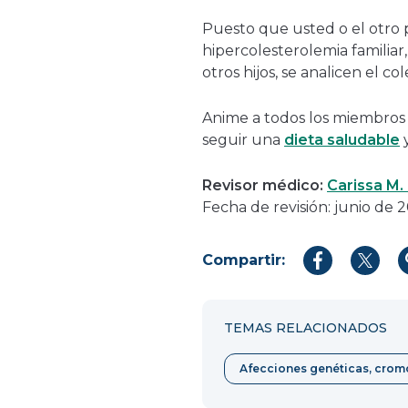
Puesto que usted o el otro 
hipercolesterolemia familia
otros hijos, se analicen el co
Anime a todos los miembros d
seguir una
dieta saludable
y
Revisor médico:
Carissa M.
Fecha de revisión: junio de 
Compartir:
Compartir
Compar
en
en
Facebook
Twitter
TEMAS RELACIONADOS
Afecciones genéticas, crom