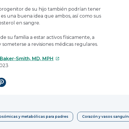
progenitor de su hijo también podrían tener
r, es una buena idea que ambos, así como sus
lesterol en sangre.
e su familia a estar activos físicamente, a
 someterse a revisiones médicas regulares.
Este
 Baker-Smith, MD, MPH
enlace
2023
se
abrirá
tir
Compartir
en
en
una
Pinterest
nueva
ventana
osómicas y metabólicas para padres
Corazón y vasos sanguí