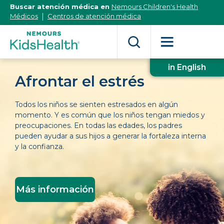
[Skip
Buscar atención médica en
Nemours Children's Health
to
Médicos
Centros de atención médica
Content]
in English
Afrontar el estrés
Todos los niños se sienten estresados en algún
momento. Y es común que los niños tengan miedos y
preocupaciones. En todas las edades, los padres
pueden ayudar a sus hijos a generar la fortaleza interna
y la confianza.
Más información