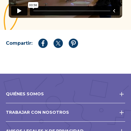
Compartir:
Compartir
Compartir
Compartir
en
en
en
Facebook
Twitter
Pinterest
QUIÉNES SOMOS
TRABAJAR CON NOSOTROS