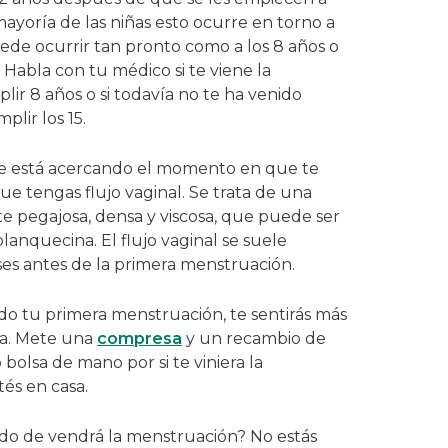
mayoría de las niñas esto ocurre en torno a
ede ocurrir tan pronto como a los 8 años o
 Habla con tu médico si te viene la
ir 8 años o si todavía no te ha venido
lir los 15.
e está acercando el momento en que te
e tengas flujo vaginal. Se trata de una
te pegajosa, densa y viscosa, que puede ser
lanquecina. El flujo vaginal se suele
es antes de la primera menstruación.
do tu primera menstruación, te sentirás más
da. Mete una
compresa
y un recambio de
 bolsa de mano por si te viniera la
és en casa.
o de vendrá la menstruación? No estás