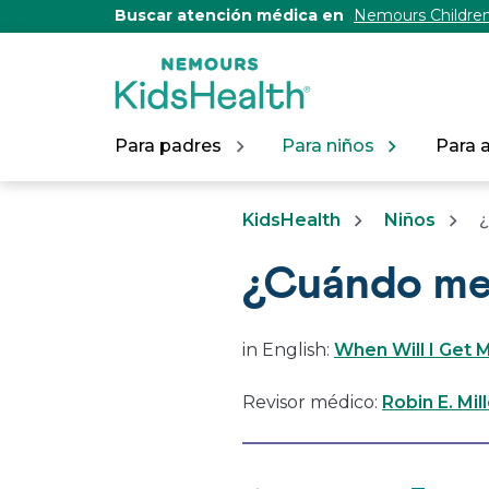
[Skip
Buscar atención médica en
Nemours Children
to
Content]
Para padres
Para niños
Para 
KidsHealth
Niños
¿
¿Cuándo me
in English:
When Will I Get 
Revisor médico:
Robin E. Mil