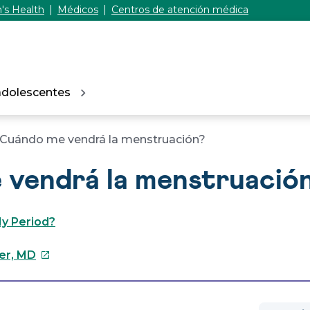
's Health
Médicos
Centros de atención médica
adolescentes
Cuándo me vendrá la menstruación?
 vendrá la menstruació
My Period?
Este
ler, MD
enlace
se
abrirá