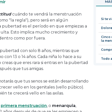
mir
MÁS
en
una
titud
cuándo te vendrá la menstruación
nueva
Si te v
mo "la regla"), pero será en algún
ventana
 pubertad es el período en que empiezas a
Dolore
ulta. Esto implica mucho crecimiento y
Cinco 
dentro como por fuera.
la men
Compr
pubertad con solo 8 años, mientras que
o con 13 o 14 años. Cada niña lo hace a su
Todo a
o creas que eres rara si entras en la pubertad
spués que tus amigas.
 notarás que tus senos se están desarrollando
ecer vello en los genitales (vello púbico).
n te crecerá vello en las axilas.
a
primera menstruación
, o
menarquia
,
 años después de que se les empiecen a