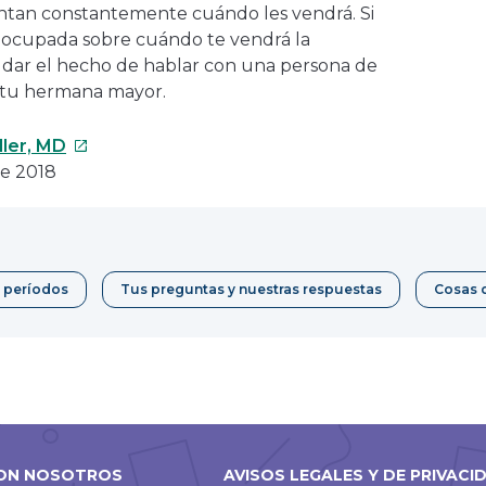
untan constantemente cuándo les vendrá. Si
reocupada sobre cuándo te vendrá la
dar el hecho de hablar con una persona de
 tu hermana mayor.
Este
ller, MD
enlace
de 2018
se
abrirá
en
una
 períodos
Tus preguntas y nuestras respuestas
Cosas 
nueva
ventana
ON NOSOTROS
AVISOS LEGALES Y DE PRIVACI