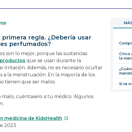
se
enlace
abrirá
se
en
abrirá
mir
MÁS
una
en
nueva
una
 primera regla. ¿Debería usar
ventana
nueva
nes perfumados?
Compr
ventana
 son lo mejor, porque las sustancias
Cinco 
la men
productos
que se usan durante la
irritación. Además, no es necesario ocultar
¿Cuánd
menst
os a la menstruación. En la mayoría de los
 no tienen que ser malos.
Si te v
 o malo, cuéntaselo a tu médico. Algunos
n.
Este
n medicina de KidsHealth
enlace
de 2023