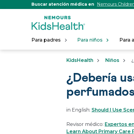
[Skip
Buscar atención médica en
Nemours Children
to
Content]
Para padres
Para niños
Para 
KidsHealth
Niños
¿Debería u
perfumado
in English:
Should I Use Sc
Revisor médico:
Expertos en
Learn About Primary Care P