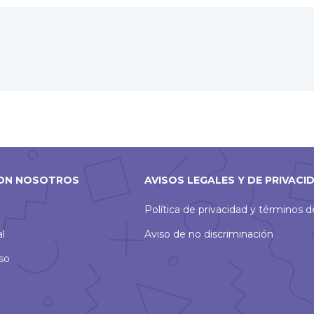
se
abrirá
en
una
nueva
ventana
ON NOSOTROS
AVISOS LEGALES Y DE PRIVACI
Política de privacidad y términos 
al
Aviso de no discriminación
so