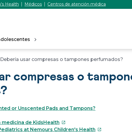
's Health
Médicos
Centros de atención médica
adolescentes
¿Debería usar compresas o tampones perfumados?
sar compresas o tampon
s?
ented or Unscented Pads and Tampons?
Este
 medicina de KidsHealth
enlace
Este
ediatrics at Nemours Children's Health