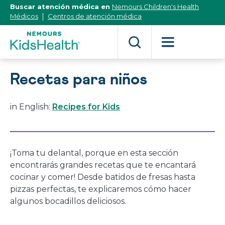
[Skip
Buscar atención médica en
Nemours Children's Health
to
Médicos
Centros de atención médica
Content]
Recetas para niños
in English:
Recipes for Kids
¡Toma tu delantal, porque en esta sección
encontrarás grandes recetas que te encantará
cocinar y comer! Desde batidos de fresas hasta
pizzas perfectas, te explicaremos cómo hacer
algunos bocadillos deliciosos.