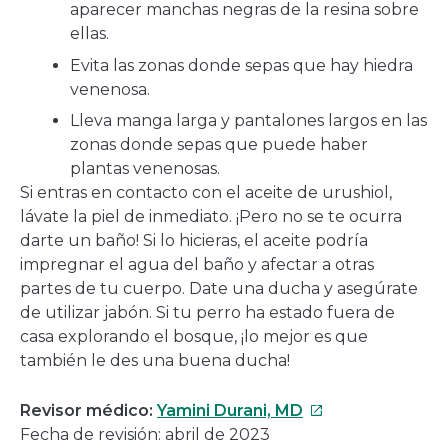
aparecer manchas negras de la resina sobre
ellas.
Evita las zonas donde sepas que hay hiedra
venenosa.
Lleva manga larga y pantalones largos en las
zonas donde sepas que puede haber
plantas venenosas.
Si entras en contacto con el aceite de urushiol,
lávate la piel de inmediato. ¡Pero no se te ocurra
darte un baño! Si lo hicieras, el aceite podría
impregnar el agua del baño y afectar a otras
partes de tu cuerpo. Date una ducha y asegúrate
de utilizar jabón. Si tu perro ha estado fuera de
casa explorando el bosque, ¡lo mejor es que
también le des una buena ducha!
Este
Revisor médico:
Yamini Durani, MD
enlace
Fecha de revisión: abril de 2023