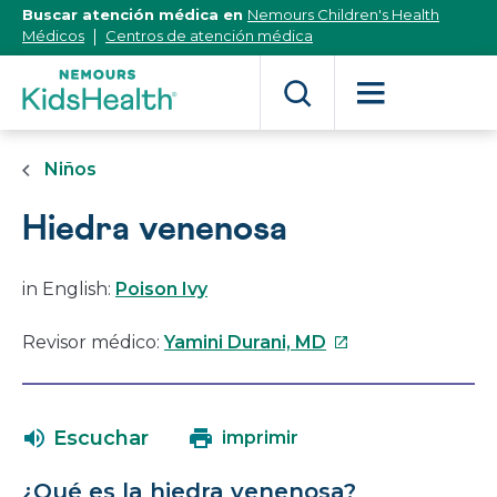
[Skip
Buscar atención médica en
Nemours Children's Health
to
Médicos
Centros de atención médica
Content]
Niños
Hiedra venenosa
in English:
Poison Ivy
Este
Revisor médico:
Yamini Durani, MD
enlace
se
abrirá
Escuchar
imprimir
en
una
¿Qué es la hiedra venenosa?