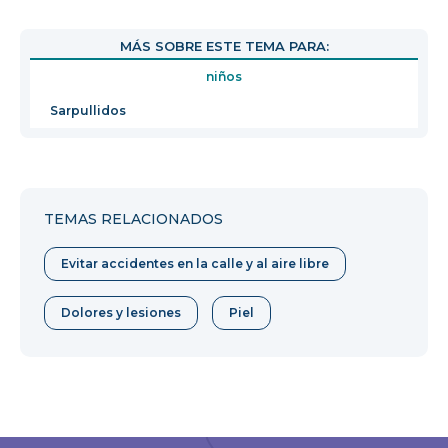
se
abrirá
MÁS SOBRE ESTE TEMA PARA:
en
niños
una
nueva
Sarpullidos
ventana
TEMAS RELACIONADOS
Evitar accidentes en la calle y al aire libre
Dolores y lesiones
Piel