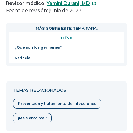
Este
Revisor médico:
Yamini Durani, MD
enlace
Fecha de revisión: junio de 2023
se
abrirá
MÁS SOBRE ESTE TEMA PARA:
en
niños
una
nueva
¿Qué son los gérmenes?
ventana
Varicela
TEMAS RELACIONADOS
Prevención y tratamiento de infecciones
¡Me siento mal!