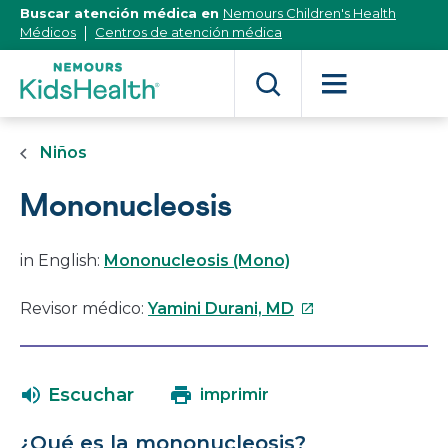
[Skip
Buscar atención médica en
Nemours Children's Health
to
Médicos
Centros de atención médica
Content]
Niños
Mononucleosis
in English:
Mononucleosis (Mono)
Este
Revisor médico:
Yamini Durani, MD
enlace
se
abrirá
Escuchar
imprimir
en
una
¿Qué es la mononucleosis?