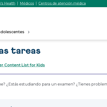
's Health
Médicos
Centros de atención médica
adolescentes
as tareas
 Content List for Kids
rme? ¿Estás estudiando para un examen? ¿Tienes proble