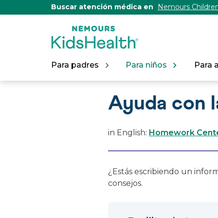
[Skip
Buscar atención médica en
Nemours Children
to
Content]
Para padres
Para niños
Para 
Ayuda con l
in English:
Homework Center
¿Estás escribiendo un info
consejos.