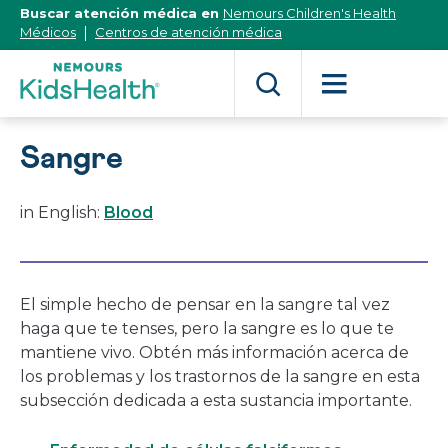
[Skip
Buscar atención médica en
Nemours Children's Health
to
Médicos
Centros de atención médica
Content]
Sangre
in English:
Blood
El simple hecho de pensar en la sangre tal vez
haga que te tenses, pero la sangre es lo que te
mantiene vivo. Obtén más información acerca de
los problemas y los trastornos de la sangre en esta
subsección dedicada a esta sustancia importante.