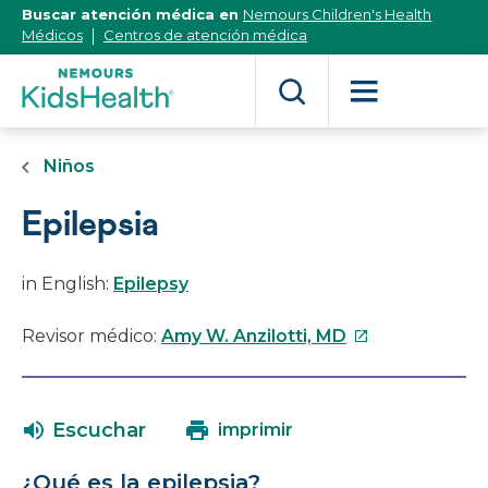
[Skip
Buscar atención médica en
Nemours Children's Health
to
Médicos
Centros de atención médica
Content]
Niños
Epilepsia
in English:
Epilepsy
Este
Revisor médico:
Amy W. Anzilotti, MD
enlace
se
abrirá
Escuchar
imprimir
en
una
¿Qué es la epilepsia?