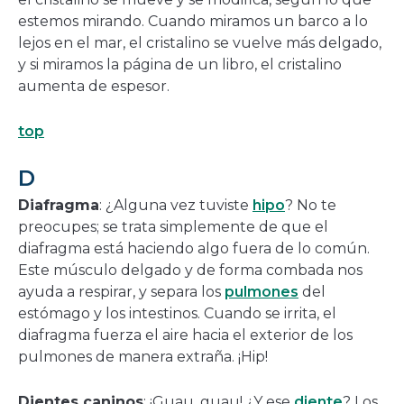
estemos mirando. Cuando miramos un barco a lo
lejos en el mar, el cristalino se vuelve más delgado,
y si miramos la página de un libro, el cristalino
aumenta de espesor.
top
D
Diafragma
: ¿Alguna vez tuviste
hipo
? No te
preocupes; se trata simplemente de que el
diafragma está haciendo algo fuera de lo común.
Este músculo delgado y de forma combada nos
ayuda a respirar, y separa los
pulmones
del
estómago y los intestinos. Cuando se irrita, el
diafragma fuerza el aire hacia el exterior de los
pulmones de manera extraña. ¡Hip!
Dientes caninos
: ¡Guau, guau! ¿Y ese
diente
? Los