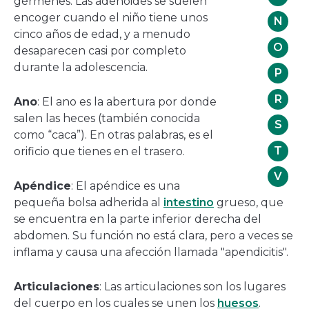
gérmenes. Las adenoides se suelen
encoger cuando el niño tiene unos
N
cinco años de edad, y a menudo
O
desaparecen casi por completo
durante la adolescencia.
P
R
Ano
: El ano es la abertura por donde
salen las heces (también conocida
S
como “caca”). En otras palabras, es el
T
orificio que tienes en el trasero.
V
Apéndice
: El apéndice es una
pequeña bolsa adherida al
intestino
grueso, que
se encuentra en la parte inferior derecha del
abdomen. Su función no está clara, pero a veces se
inflama y causa una afección llamada "apendicitis".
Articulaciones
: Las articulaciones son los lugares
del cuerpo en los cuales se unen los
huesos
.