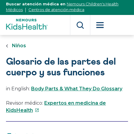
[Skip
Buscar atención médica en
Nemours Children's Health
to
Médicos
Centros de atención médica
Content]
Niños
Glosario de las partes del
cuerpo y sus funciones
in English:
Body Parts & What They Do Glossary
Revisor médico:
Expertos en medicina de
Este
KidsHealth
enlace
se
abrirá