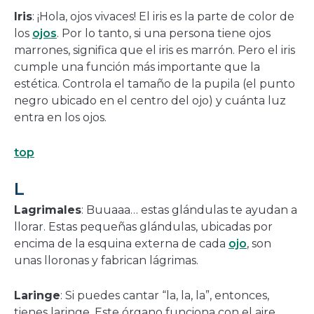
Iris
: ¡Hola, ojos vivaces! El iris es la parte de color de
los
ojos
. Por lo tanto, si una persona tiene ojos
marrones, significa que el iris es marrón. Pero el iris
cumple una función más importante que la
estética. Controla el tamaño de la pupila (el punto
negro ubicado en el centro del ojo) y cuánta luz
entra en los ojos.
top
L
Lagrimales
: Buuaaa… estas glándulas te ayudan a
llorar. Estas pequeñas glándulas, ubicadas por
encima de la esquina externa de cada
ojo
, son
unas lloronas y fabrican lágrimas.
Laringe
: Si puedes cantar “la, la, la”, entonces,
tienes laringe. Este órgano funciona con el aire