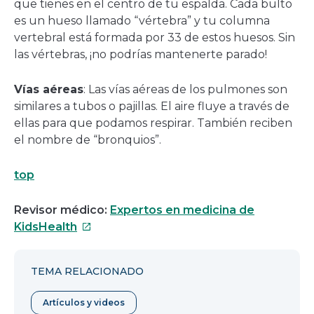
que tienes en el centro de tu espalda. Cada bulto
es un hueso llamado “vértebra” y tu columna
vertebral está formada por 33 de estos huesos. Sin
las vértebras, ¡no podrías mantenerte parado!
Vías aéreas
: Las vías aéreas de los pulmones son
similares a tubos o pajillas. El aire fluye a través de
ellas para que podamos respirar. También reciben
el nombre de “bronquios”.
top
Revisor médico:
Expertos en medicina de
Este
KidsHealth
enlace
se
TEMA RELACIONADO
abrirá
en
Artículos y videos
una