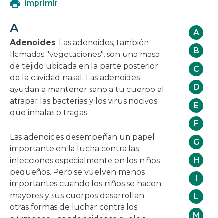
imprimir
en
una
A
nueva
A
ventana
Adenoides
: Las adenoides, también
B
llamadas "vegetaciones", son una masa
de tejido ubicada en la parte posterior
C
de la cavidad nasal. Las adenoides
D
ayudan a mantener sano a tu cuerpo al
atrapar las bacterias y los virus nocivos
E
que inhalas o tragas.
F
Las adenoides desempeñan un papel
G
importante en la lucha contra las
H
infecciones especialmente en los niños
pequeños. Pero se vuelven menos
I
importantes cuando los niños se hacen
mayores y sus cuerpos desarrollan
L
otras formas de luchar contra los
M