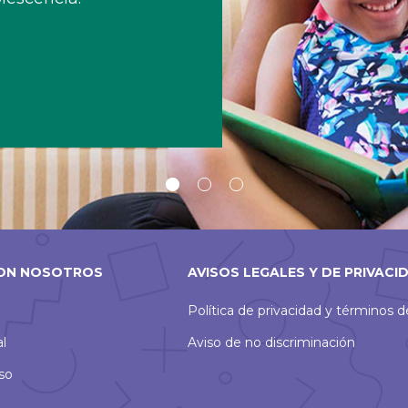
Diapositiva
Diapositiva
Diapositiva
1
2
3
ON NOSOTROS
AVISOS LEGALES Y DE PRIVACI
Política de privacidad y términos 
al
Aviso de no discriminación
so