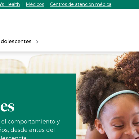
's Health
Médicos
Centros de atención médica
adolescentes
es
, el comportamiento y
ños, desde antes del
lescencia.