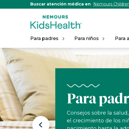
[Skip
Buscar atención médica en
Nemours Children
to
Content]
Para padres
Para niños
Para 
Nemours
KidsHealth
Para padr
Consejos sobre la salud
el crecimiento de los ni
Previous
nacimiento hasta la ado