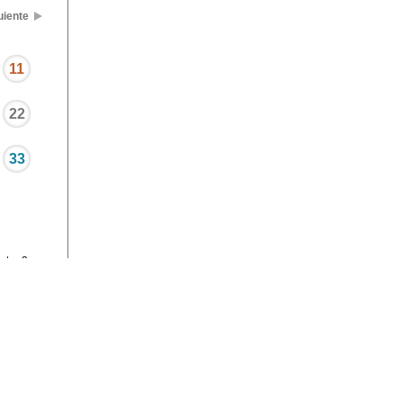
uiente
11
22
33
stre 3
Copyright
s específicos,
os los