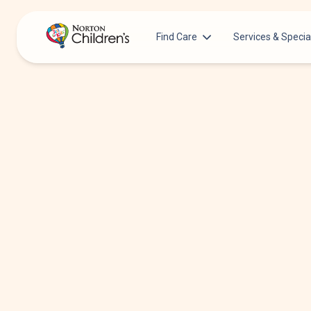
Find Care
Services & Specia
Acupuncture
Patients & Families
Allergy &
Pediatricians
Immunology
Urgent Care Options for Kids
Anesthesiology
Services & Specialists
Autism Center
Find a Provider
Behavioral and
Mental Health
Request an Appointment
Cancer
Clinical Trials & Research
Clinical Resear
COVID-19 Testing & Vaccines
Critical Care
Dentistry
Dermatology