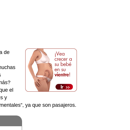
a de
 muchas
s
 más?
que el
s y
mentales”, ya que son pasajeros.