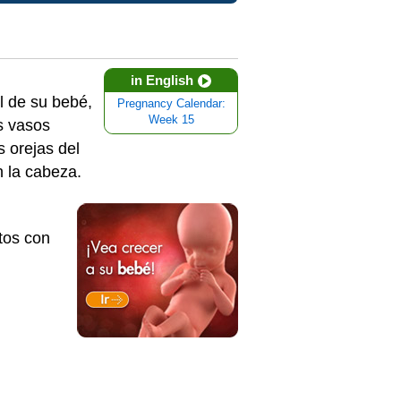
in English
el de su bebé,
Pregnancy Calendar:
Week 15
s vasos
s orejas del
n la cabeza.
tos con