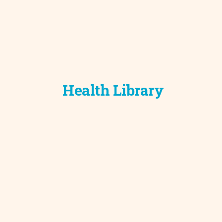
Development C
Diagnostic Test
Diabetes
Ear, Nose & Thr
and Audiology
Emergency Med
Health Library