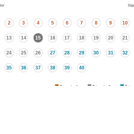
ior
Sig
2
3
4
5
6
7
8
9
10
13
14
15
16
17
18
19
20
21
24
25
26
27
28
29
30
31
32
35
36
37
38
39
40
Trimestre 1
Trimestre 2
Trime
KidsHealth Privacy Policy & Terms of Use
ra uso educativo. Para obtener consejos médicos, diagnósticos y tratamiento
Health® es una marca comercial registrada de The Nemours Foundation. Tod