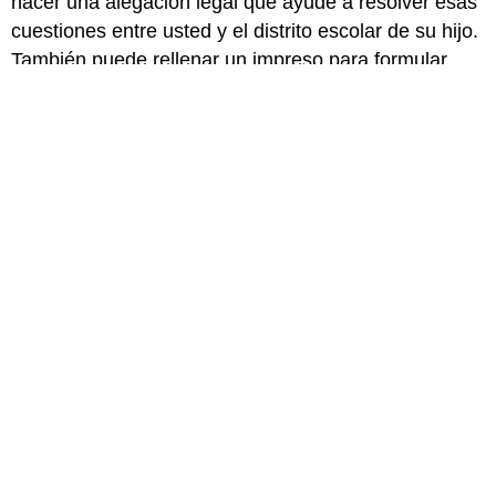
hacer una alegación legal que ayude a resolver esas
cuestiones entre usted y el distrito escolar de su hijo.
También puede rellenar un impreso para formular
una queja a través de su agencia estatal de
educación o bien hacer una demanda legal.
Su hijo proseguirá con los servicios que tenga
asignados hasta que concluya la resolución del
proceso.
¿Qué más debería saber?
Es posible que el camino de aprendizaje de su hijo
sea diferente al que usted esperaba. A veces, usted
puede sentir que este proceso lo supera. Recuerde
que no es necesario que lo atraviese solo.
Busque apoyo en el centro escolar de su hijo y en la
comunidad. Hable con otros padres que hayan vivido