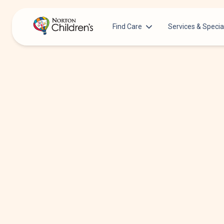
Find Care
Services & Specia
Acupuncture
Patients & Families
Allergy &
Pediatricians
Immunology
Urgent Care Options for Kids
Anesthesiology
Services & Specialists
Autism Center
Find a Provider
Behavioral and
Mental Health
Request an Appointment
Cancer
Clinical Trials & Research
Clinical Resear
COVID-19 Testing & Vaccines
Critical Care
Dentistry
Dermatology