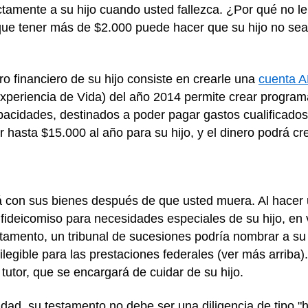
ctamente a su hijo cuando usted fallezca. ¿Por qué no le 
que tener más de $2.000 puede hacer que su hijo no sea 
uro financiero de su hijo consiste en crearle una
cuenta 
xperiencia de Vida) del año 2014 permite crear program
pacidades, destinados a poder pagar gastos cualificados
hasta $15.000 al año para su hijo, y el dinero podrá cr
á con sus bienes después de que usted muera. Al hacer
 fideicomiso para necesidades especiales de su hijo, en 
stamento, un tribunal de sucesiones podría nombrar a su
 ilegible para las prestaciones federales (ver más arriba
utor, que se encargará de cuidar de su hijo.
idad, su testamento no debe ser una diligencia de tipo "