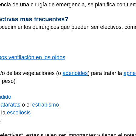
rencia de una cirugía de emergencia, se planifica con ti
ectivas más frecuentes?
ocedimientos quirúrgicos que pueden ser electivos, como
bos ventilación en los oídos
y/o de las vegetaciones (o
adenoides
) para tratar la
apne
 peso)
ndido
cataratas
o el
estrabismo
 la
escoliosis
s
lectivas", estas suelen ser importantes y tienen el poten