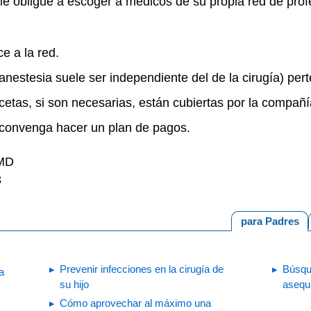
e obligue a escoger a médicos de su propia red de prof
ce a la red.
 anestesia suele ser independiente del de la cirugía) per
ecetas, si son necesarias, están cubiertas por la compa
le convenga hacer un plan de pagos.
 MD
3
para Padres
Prevenir infecciones en la cirugía de
Búsqu
a
su hijo
asequ
Cómo aprovechar al máximo una