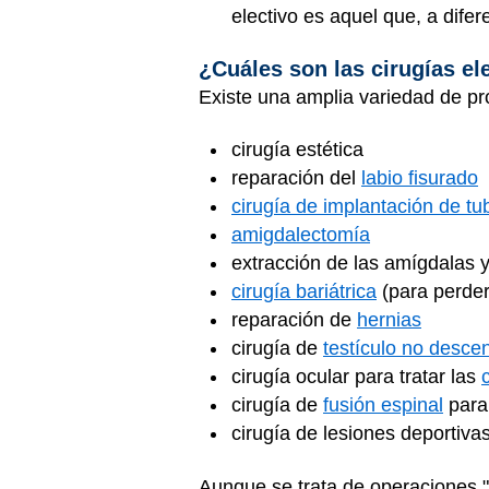
electivo es aquel que, a dife
¿Cuáles son las cirugías el
Existe una amplia variedad de pr
cirugía estética
reparación del
labio fisurado
cirugía de implantación de tu
amigdalectomía
extracción de las amígdalas 
cirugía bariátrica
(para perder
reparación de
hernias
cirugía de
testículo no desce
cirugía ocular para tratar las
cirugía de
fusión espinal
para
cirugía de lesiones deportiva
Aunque se trata de operaciones "e