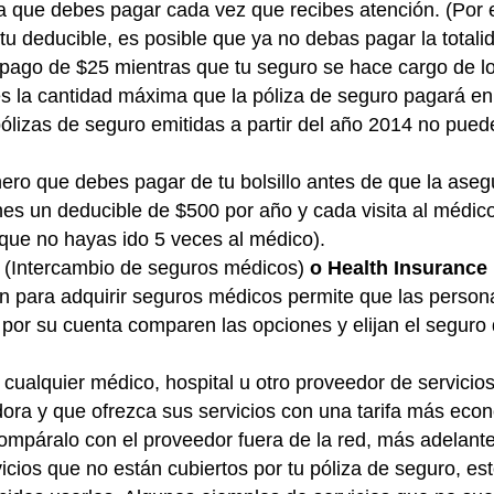
ura que debes pagar cada vez que recibes atención. (Por
 deducible, es posible que ya no debas pagar la totalida
opago de $25 mientras que tu seguro se hace cargo de l
s la cantidad máxima que la póliza de seguro pagará en 
lizas de seguro emitidas a partir del año 2014 no puede
nero que debes pagar de tu bolsillo antes de que la ase
ienes un deducible de $500 por año y cada visita al médi
ue no hayas ido 5 veces al médico).
e
(Intercambio de seguros médicos)
o Health Insurance
ón para adquirir seguros médicos permite que las perso
por su cuenta comparen las opciones y elijan el seguro
cualquier médico, hospital u otro proveedor de servici
adora y que ofrezca sus servicios con una tarifa más ec
ompáralo con el proveedor fuera de la red, más adelante
icios que no están cubiertos por tu póliza de seguro, es