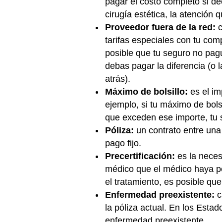
pagar el costo completo si de
cirugía estética, la atención 
Proveedor fuera de la red:
c
tarifas especiales con tu com
posible que tu seguro no pague
debas pagar la diferencia (o 
atrás).
Máximo de bolsillo:
es el i
ejemplo, si tu máximo de bol
que exceden ese importe, tu s
Póliza:
un contrato entre un
pago fijo.
Precertificación:
es la nece
médico que el médico haya ped
el tratamiento, es posible que
Enfermedad preexistente:
c
la póliza actual. En los Esta
enfermedad preexistente.