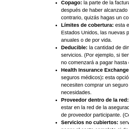
Copago:
la parte de la fact
después de haber alcanzado tu
contrario, quizás hagas un c
Límites de cobertura:
esta e
Estados Unidos, las nuevas pó
anuales o de por vida.
Deducible:
la cantidad de di
servicios. (Por ejemplo, si t
no comenzará a pagar hasta q
Health Insurance Exchang
seguros médicos)
:
esta opci
necesiten comprar un seguro 
necesidades.
Proveedor dentro de la red:
estar en la red de la asegur
de proveedor participante. (C
Servicios no cubiertos:
serv