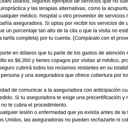
cides usarlos. Algunos ejemplos de servicios que no suel
quiropráctica y las terapias alternativas, como la acupuntu
ualquier médico, hospital u otro proveedor de servicio
pañía aseguradora. Si optas por recibir los servicios de 
 un porcentaje tan alto de la cita o que la visita no est
la tarifa completa) por tu cuenta. (Compáralo con el pro
mporte en dólares que tu parte de los gastos de atención
sillo es $6,350 y tienes copagos por visitas al médico, 
eguro cubrirá todos los reclamos restantes en su totalid
a persona y una aseguradora que ofrece cobertura por lo
sidad de comunicar a la aseguradora con anticipación cu
ido. Si tu aseguradora te exige una precertificación y n
 no te cubra el procedimiento.
ualquier lesión o enfermedad que ya existía antes de la
dos Unidos, las aseguradoras no pueden rechazarte ni co