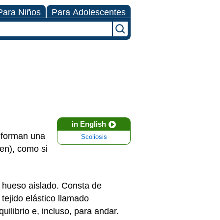
Para Niños
Para Adolescentes
in English
) forman una
Scoliosis
cen), como si
n hueso aislado. Consta de
tejido elástico llamado
quilibrio e, incluso, para andar.