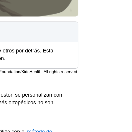
y otros por detrás. Esta
on.
undation/KidsHealth. All rights reserved.
 Boston se personalizan con
orsés ortopédicos no son
iliza con el
método de