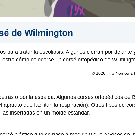
sé de Wilmington
s para tratar la escoliosis. Algunos cierran por delante 
muestra cómo colocarse un corsé ortopédico de Wilmingt
© 2026 The Nemours Fo
 detrás o por la espalda. Algunos corsés ortopédicos de
l aparato que facilitan la respiración). Otros tipos de c
llas insertadas en un molde estándar.
corsé plástico que se hace a medida y que a veces se ut