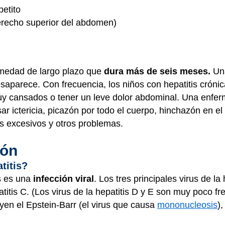
petito
derecho superior del abdomen)
rmedad de largo plazo que
dura más de seis meses.
Una
esaparece. Con frecuencia, los niños con hepatitis cróni
uy cansados o tener un leve dolor abdominal. Una enfer
ar ictericia, picazón por todo el cuerpo, hinchazón en el
s excesivos y otros problemas.
ión
titis?
s es una
infección viral
. Los tres principales virus de la 
epatitis C. (Los virus de la hepatitis D y E son muy poco 
yen el Epstein-Barr (el virus que causa
mononucleosis
),